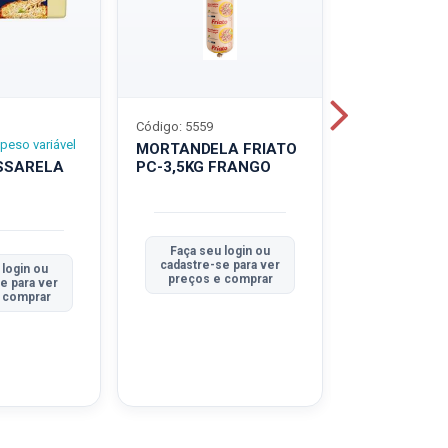
Código: 5559
Código: 5560
peso variável
MORTANDELA FRIATO
MORTANDEL
SSARELA
PC-3,5KG FRANGO
PC-3,5KG
TRADICION
Faça seu login ou
Faça seu 
cadastre-se para ver
cadastre-se
 login ou
preços e comprar
preços e
e para ver
 comprar