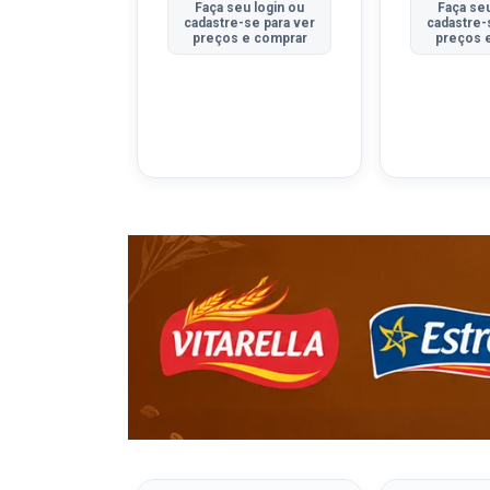
u login ou
Faça seu login ou
Faça seu
se para ver
cadastre-se para ver
cadastre-
e comprar
preços e comprar
preços 