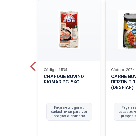
Código: 1595
Código: 2074
ALADO
CHARQUE BOVINO
CARNE BO
T-40G
RIOMAR PC-5KG
BERTIN T-
(DESFIAR)
u login ou
Faça seu login ou
Faça seu
se para ver
cadastre-se para ver
cadastre-
e comprar
preços e comprar
preços 