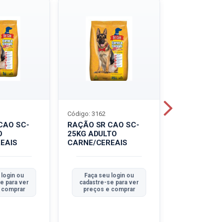
Código: 3162
Código: 3214
CAO SC-
RAÇÃO SR CAO SC-
LEITE UHT
O
25KG ADULTO
PIRACANJU
EAIS
CARNE/CEREAIS
INTEGRAL
 login ou
Faça seu login ou
Faça seu 
e para ver
cadastre-se para ver
cadastre-se
 comprar
preços e comprar
preços e