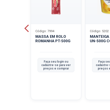
Código: 7994
Código: 5202
BOVINO
MASSA EM ROLO
MANTEIGA
C-400G
ROMANHA PT-500G
UN-500G 
u login ou
Faça seu login ou
Faça seu
se para ver
cadastre-se para ver
cadastre-
e comprar
preços e comprar
preços 