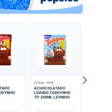
Código: 5438
Código: 5439
TADO
ACHOCOLATADO
ACHOCOLA
ODDYNHO
LÍQUIDO TODDYNHO
PÓ TODDY U
TP-200ML LEVINHO