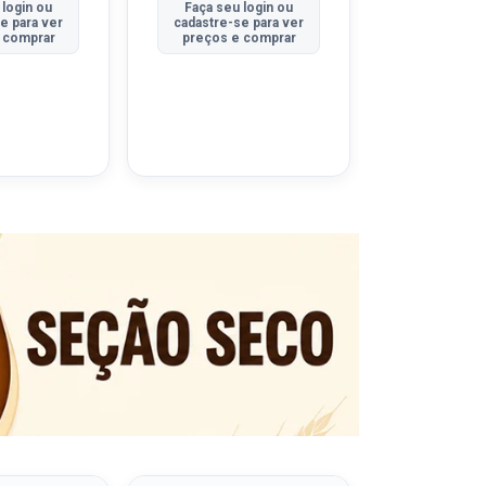
 login ou
Faça seu login ou
Faça seu 
e para ver
cadastre-se para ver
cadastre-se
 comprar
preços e comprar
preços e