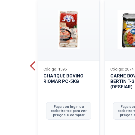
Código: 1595
Código: 2074
ALADO
CHARQUE BOVINO
CARNE BO
T-40G
RIOMAR PC-5KG
BERTIN T-
(DESFIAR)
u login ou
Faça seu login ou
Faça seu
se para ver
cadastre-se para ver
cadastre-
e comprar
preços e comprar
preços 