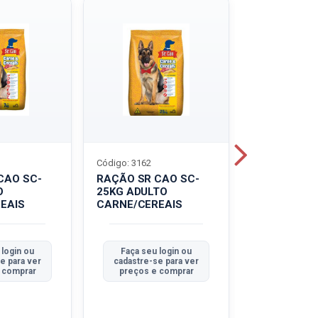
Código: 3162
Código: 3214
CAO SC-
RAÇÃO SR CAO SC-
LEITE UHT
O
25KG ADULTO
PIRACANJU
EAIS
CARNE/CEREAIS
INTEGRAL
 login ou
Faça seu login ou
Faça seu 
e para ver
cadastre-se para ver
cadastre-se
 comprar
preços e comprar
preços e