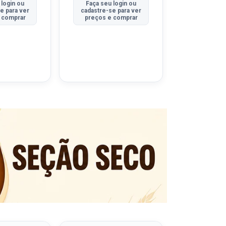
 login ou
Faça seu login ou
Faça seu 
e para ver
cadastre-se para ver
cadastre-se
 comprar
preços e comprar
preços e