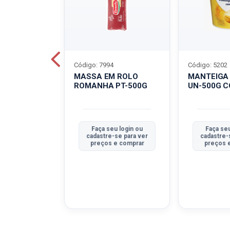
Código: 7994
Código: 5202
BOVINO
MASSA EM ROLO
MANTEIGA
C-400G
ROMANHA PT-500G
UN-500G 
u login ou
Faça seu login ou
Faça seu
se para ver
cadastre-se para ver
cadastre-
e comprar
preços e comprar
preços 