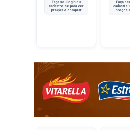
u login ou
Faça seu login ou
Faça seu
se para ver
cadastre-se para ver
cadastre-
e comprar
preços e comprar
preços 