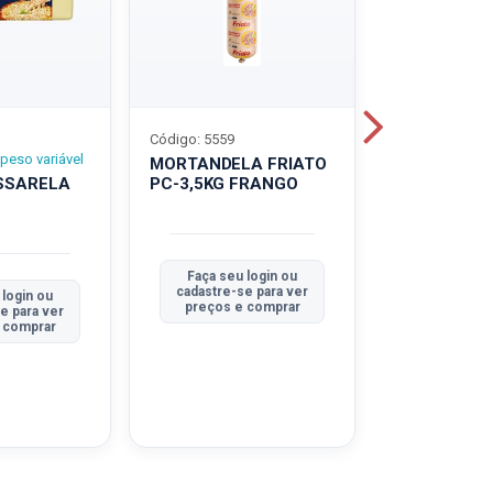
Código: 5559
Código: 5560
peso variável
MORTANDELA FRIATO
MORTANDEL
SSARELA
PC-3,5KG FRANGO
PC-3,5KG
TRADICION
Faça seu login ou
Faça seu 
cadastre-se para ver
cadastre-se
 login ou
preços e comprar
preços e
e para ver
 comprar