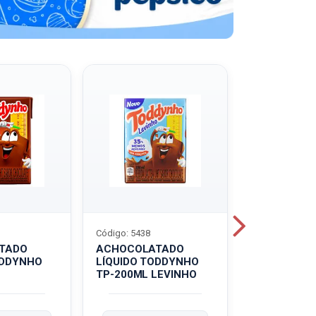
Código: 5438
Código: 5439
TADO
ACHOCOLATADO
ACHOCOLA
ODDYNHO
LÍQUIDO TODDYNHO
PÓ TODDY U
TP-200ML LEVINHO