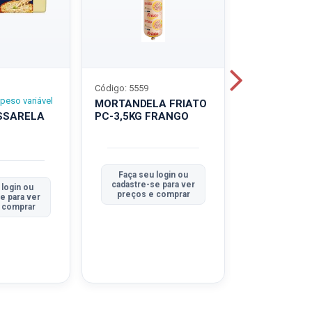
Código: 5559
Código: 5560
peso variável
MORTANDELA FRIATO
MORTANDEL
SSARELA
PC-3,5KG FRANGO
PC-3,5KG
TRADICION
Faça seu login ou
Faça seu 
cadastre-se para ver
cadastre-se
 login ou
preços e comprar
preços e
e para ver
 comprar