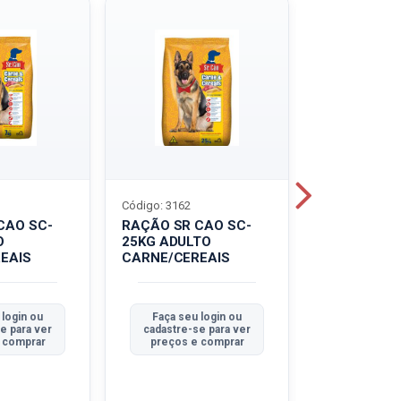
Código: 3162
Código: 3214
CAO SC-
RAÇÃO SR CAO SC-
LEITE UHT
O
25KG ADULTO
PIRACANJU
EAIS
CARNE/CEREAIS
INTEGRAL
 login ou
Faça seu login ou
Faça seu 
e para ver
cadastre-se para ver
cadastre-se
 comprar
preços e comprar
preços e