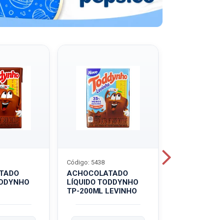
Código: 5438
Código: 5439
TADO
ACHOCOLATADO
ACHOCOLA
ODDYNHO
LÍQUIDO TODDYNHO
PÓ TODDY U
TP-200ML LEVINHO