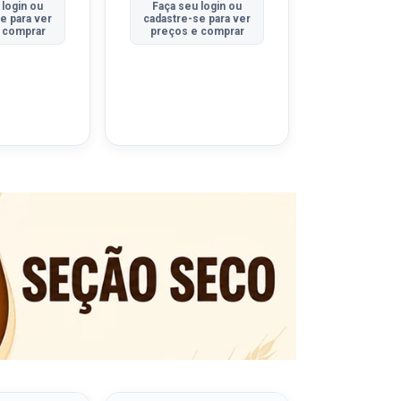
 login ou
Faça seu login ou
Faça seu 
e para ver
cadastre-se para ver
cadastre-se
 comprar
preços e comprar
preços e