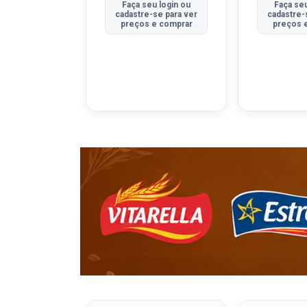
u login ou
Faça seu login ou
Faça seu
se para ver
cadastre-se para ver
cadastre-
e comprar
preços e comprar
preços 