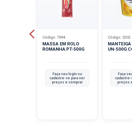
Código: 7994
Código: 5202
BOVINO
MASSA EM ROLO
MANTEIGA
C-400G
ROMANHA PT-500G
UN-500G 
u login ou
Faça seu login ou
Faça seu
se para ver
cadastre-se para ver
cadastre-
e comprar
preços e comprar
preços 