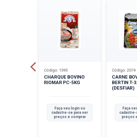
Código: 1595
Código: 2074
ALADO
CHARQUE BOVINO
CARNE BO
T-40G
RIOMAR PC-5KG
BERTIN T-
(DESFIAR)
u login ou
Faça seu login ou
Faça seu
se para ver
cadastre-se para ver
cadastre-
e comprar
preços e comprar
preços 