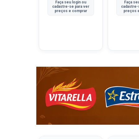
u login ou
Faça seu login ou
Faça seu
se para ver
cadastre-se para ver
cadastre-
e comprar
preços e comprar
preços 