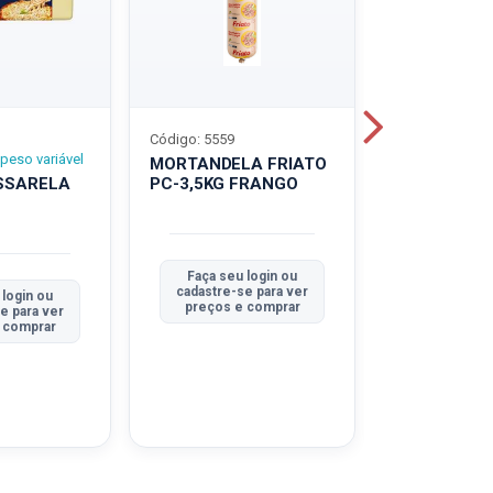
Código: 5559
Código: 5560
peso variável
MORTANDELA FRIATO
MORTANDEL
SSARELA
PC-3,5KG FRANGO
PC-3,5KG
TRADICION
Faça seu login ou
Faça seu 
cadastre-se para ver
cadastre-se
 login ou
preços e comprar
preços e
e para ver
 comprar