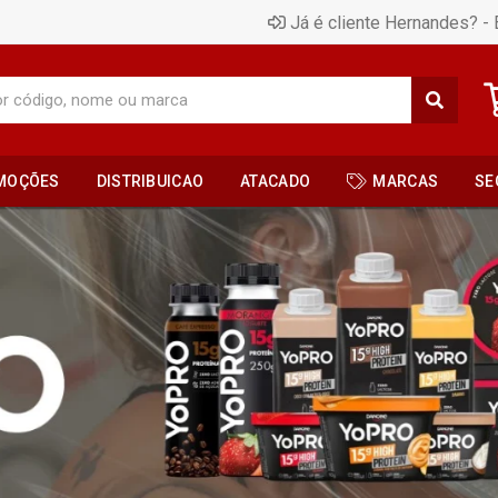
Já é cliente Hernandes? - 
MOÇÕES
DISTRIBUICAO
ATACADO
MARCAS
SE