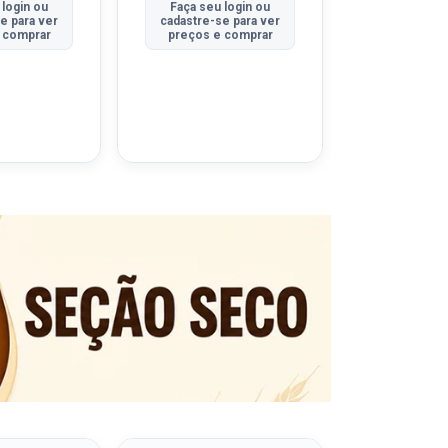
 login ou
Faça seu login ou
Faça seu 
e para ver
cadastre-se para ver
cadastre-se
 comprar
preços e comprar
preços e