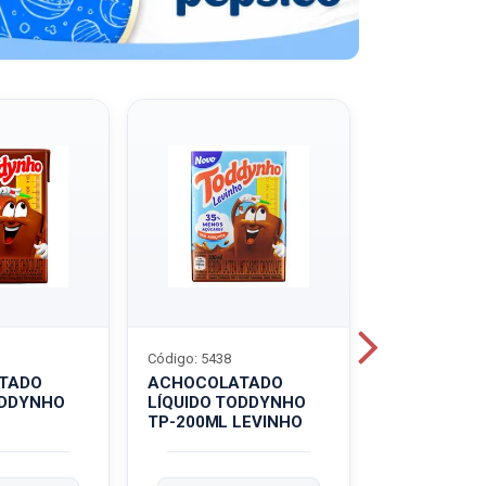
Código: 5438
Código: 5439
TADO
ACHOCOLATADO
ACHOCOLA
ODDYNHO
LÍQUIDO TODDYNHO
PÓ TODDY U
TP-200ML LEVINHO