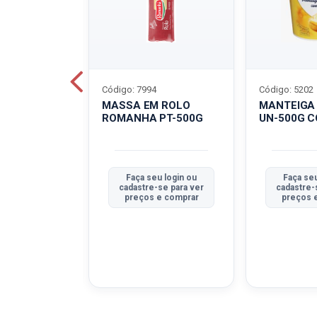
Código: 7994
Código: 5202
BOVINO
MASSA EM ROLO
MANTEIGA
C-400G
ROMANHA PT-500G
UN-500G 
u login ou
Faça seu login ou
Faça seu
se para ver
cadastre-se para ver
cadastre-
e comprar
preços e comprar
preços 