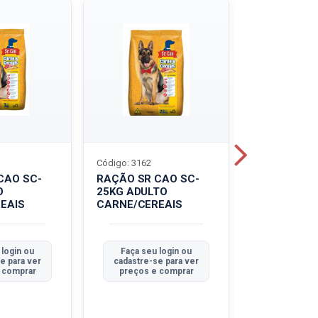
Código: 3162
Código: 3214
CAO SC-
RAÇÃO SR CAO SC-
LEITE UHT
O
25KG ADULTO
PIRACANJU
EAIS
CARNE/CEREAIS
INTEGRAL
 login ou
Faça seu login ou
Faça seu 
e para ver
cadastre-se para ver
cadastre-se
 comprar
preços e comprar
preços e