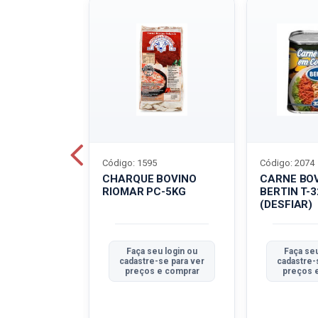
Código: 1595
Código: 2074
ALADO
CHARQUE BOVINO
CARNE BO
T-40G
RIOMAR PC-5KG
BERTIN T-
(DESFIAR)
u login ou
Faça seu login ou
Faça seu
se para ver
cadastre-se para ver
cadastre-
e comprar
preços e comprar
preços 