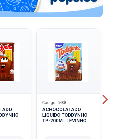
Código: 5438
Código: 5439
TADO
ACHOCOLATADO
ACHOCOLA
ODDYNHO
LÍQUIDO TODDYNHO
PÓ TODDY U
TP-200ML LEVINHO