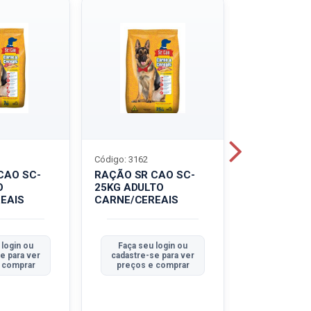
Código: 3162
Código: 3214
CAO SC-
RAÇÃO SR CAO SC-
LEITE UHT
O
25KG ADULTO
PIRACANJU
EAIS
CARNE/CEREAIS
INTEGRAL
 login ou
Faça seu login ou
Faça seu 
e para ver
cadastre-se para ver
cadastre-se
 comprar
preços e comprar
preços e