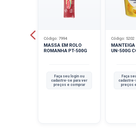
Código: 7994
Código: 5202
BOVINO
MASSA EM ROLO
MANTEIGA
C-400G
ROMANHA PT-500G
UN-500G 
u login ou
Faça seu login ou
Faça seu
se para ver
cadastre-se para ver
cadastre-
e comprar
preços e comprar
preços 