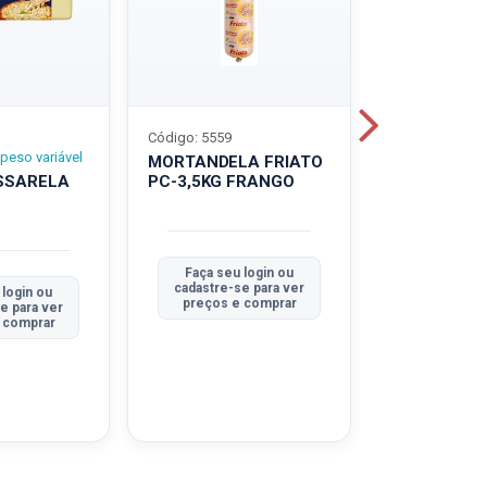
Código: 5559
Código: 5560
peso variável
MORTANDELA FRIATO
MORTANDEL
SSARELA
PC-3,5KG FRANGO
PC-3,5KG
TRADICION
Faça seu login ou
Faça seu 
cadastre-se para ver
cadastre-se
 login ou
preços e comprar
preços e
e para ver
 comprar