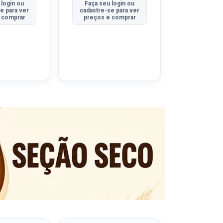
 login ou
Faça seu login ou
Faça seu 
e para ver
cadastre-se para ver
cadastre-se
 comprar
preços e comprar
preços e