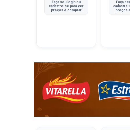
u login ou
Faça seu login ou
Faça seu
se para ver
cadastre-se para ver
cadastre-
e comprar
preços e comprar
preços 