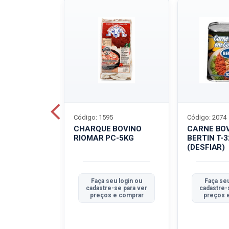
Código: 1595
Código: 2074
ALADO
CHARQUE BOVINO
CARNE BO
T-40G
RIOMAR PC-5KG
BERTIN T-
(DESFIAR)
u login ou
Faça seu login ou
Faça seu
se para ver
cadastre-se para ver
cadastre-
e comprar
preços e comprar
preços 