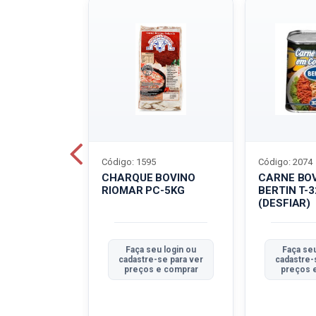
Código: 1595
Código: 2074
ALADO
CHARQUE BOVINO
CARNE BO
T-40G
RIOMAR PC-5KG
BERTIN T-
(DESFIAR)
u login ou
Faça seu login ou
Faça seu
se para ver
cadastre-se para ver
cadastre-
e comprar
preços e comprar
preços 