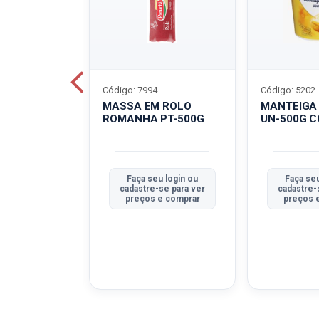
Código: 7994
Código: 5202
BOVINO
MASSA EM ROLO
MANTEIGA
C-400G
ROMANHA PT-500G
UN-500G 
u login ou
Faça seu login ou
Faça seu
se para ver
cadastre-se para ver
cadastre-
e comprar
preços e comprar
preços 