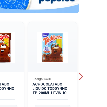
Código: 5438
Código: 5439
TADO
ACHOCOLATADO
ACHOCOLA
ODDYNHO
LÍQUIDO TODDYNHO
PÓ TODDY U
TP-200ML LEVINHO