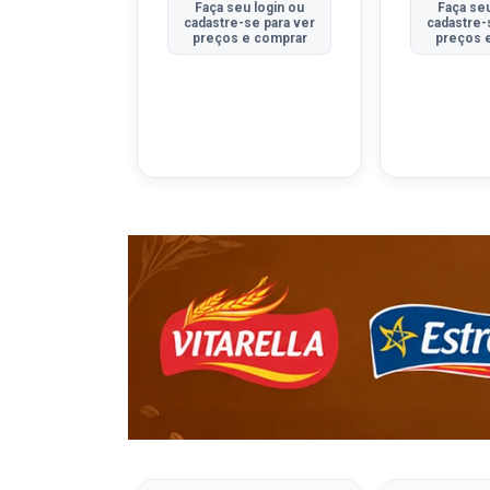
u login ou
Faça seu login ou
Faça seu
se para ver
cadastre-se para ver
cadastre-
e comprar
preços e comprar
preços 