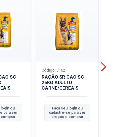
Código: 3162
Código: 3214
CAO SC-
RAÇÃO SR CAO SC-
LEITE UHT
O
25KG ADULTO
PIRACANJU
EAIS
CARNE/CEREAIS
INTEGRAL
 login ou
Faça seu login ou
Faça seu 
e para ver
cadastre-se para ver
cadastre-se
 comprar
preços e comprar
preços e