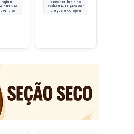
 login ou
Faça seu login ou
Faça seu 
e para ver
cadastre-se para ver
cadastre-se
 comprar
preços e comprar
preços e