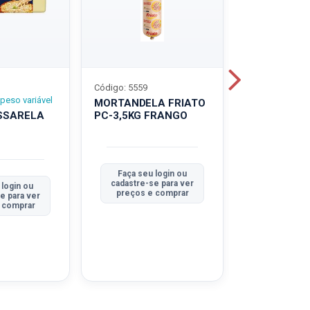
Código: 5559
Código: 5560
peso variável
MORTANDELA FRIATO
MORTANDEL
SSARELA
PC-3,5KG FRANGO
PC-3,5KG
TRADICION
Faça seu login ou
Faça seu 
cadastre-se para ver
cadastre-se
 login ou
preços e comprar
preços e
e para ver
 comprar