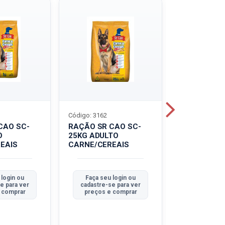
Código: 3162
Código: 3214
CAO SC-
RAÇÃO SR CAO SC-
LEITE UHT
O
25KG ADULTO
PIRACANJU
EAIS
CARNE/CEREAIS
INTEGRAL
 login ou
Faça seu login ou
Faça seu 
e para ver
cadastre-se para ver
cadastre-se
 comprar
preços e comprar
preços e