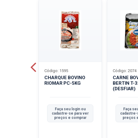
Código: 1595
Código: 2074
ALADO
CHARQUE BOVINO
CARNE BO
T-40G
RIOMAR PC-5KG
BERTIN T-
(DESFIAR)
u login ou
Faça seu login ou
Faça seu
se para ver
cadastre-se para ver
cadastre-
e comprar
preços e comprar
preços 