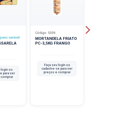
Código: 5559
Código: 5560
peso variável
MORTANDELA FRIATO
MORTANDEL
SSARELA
PC-3,5KG FRANGO
PC-3,5KG
TRADICION
Faça seu login ou
Faça seu 
cadastre-se para ver
cadastre-se
 login ou
preços e comprar
preços e
e para ver
 comprar