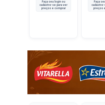
u login ou
Faça seu login ou
Faça seu
se para ver
cadastre-se para ver
cadastre-
e comprar
preços e comprar
preços 