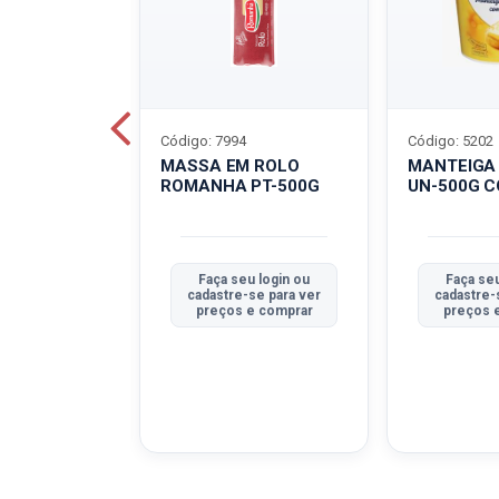
Código: 7994
Código: 5202
BOVINO
MASSA EM ROLO
MANTEIGA
C-400G
ROMANHA PT-500G
UN-500G 
u login ou
Faça seu login ou
Faça seu
se para ver
cadastre-se para ver
cadastre-
e comprar
preços e comprar
preços 