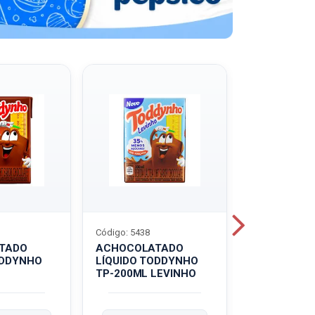
Código: 5438
Código: 5439
TADO
ACHOCOLATADO
ACHOCOLA
ODDYNHO
LÍQUIDO TODDYNHO
PÓ TODDY U
TP-200ML LEVINHO