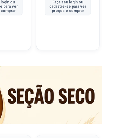
 login ou
Faça seu login ou
Faça seu 
e para ver
cadastre-se para ver
cadastre-se
 comprar
preços e comprar
preços e