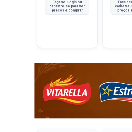
u login ou
Faça seu login ou
Faça seu
se para ver
cadastre-se para ver
cadastre-
e comprar
preços e comprar
preços 