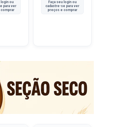
 login ou
Faça seu login ou
Faça seu 
e para ver
cadastre-se para ver
cadastre-se
 comprar
preços e comprar
preços e