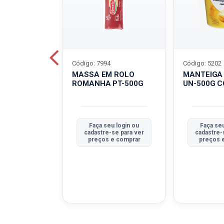
Código: 7994
Código: 5202
BOVINO
MASSA EM ROLO
MANTEIGA
C-400G
ROMANHA PT-500G
UN-500G 
u login ou
Faça seu login ou
Faça seu
se para ver
cadastre-se para ver
cadastre-
e comprar
preços e comprar
preços 