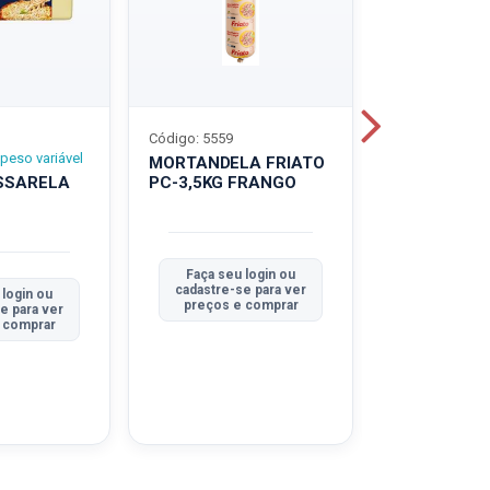
Código: 5559
Código: 5560
peso variável
MORTANDELA FRIATO
MORTANDEL
SSARELA
PC-3,5KG FRANGO
PC-3,5KG
TRADICION
Faça seu login ou
Faça seu 
cadastre-se para ver
cadastre-se
 login ou
preços e comprar
preços e
e para ver
 comprar