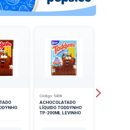
Código: 5438
Código: 5439
TADO
ACHOCOLATADO
ACHOCOLA
ODDYNHO
LÍQUIDO TODDYNHO
PÓ TODDY U
TP-200ML LEVINHO