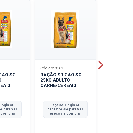
Código: 3162
Código: 3214
CAO SC-
RAÇÃO SR CAO SC-
LEITE UHT
O
25KG ADULTO
PIRACANJU
EAIS
CARNE/CEREAIS
INTEGRAL
 login ou
Faça seu login ou
Faça seu 
e para ver
cadastre-se para ver
cadastre-se
 comprar
preços e comprar
preços e