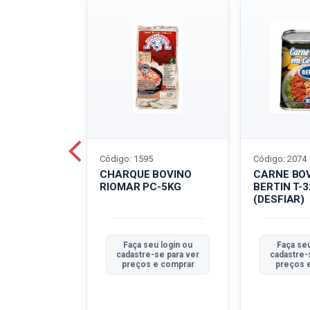
Código: 1595
Código: 2074
ALADO
CHARQUE BOVINO
CARNE BO
T-40G
RIOMAR PC-5KG
BERTIN T-
(DESFIAR)
u login ou
Faça seu login ou
Faça seu
se para ver
cadastre-se para ver
cadastre-
e comprar
preços e comprar
preços 