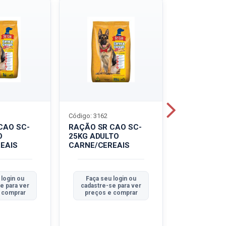
Código: 3162
Código: 3214
CAO SC-
RAÇÃO SR CAO SC-
LEITE UHT
O
25KG ADULTO
PIRACANJU
EAIS
CARNE/CEREAIS
INTEGRAL
 login ou
Faça seu login ou
Faça seu 
e para ver
cadastre-se para ver
cadastre-se
 comprar
preços e comprar
preços e