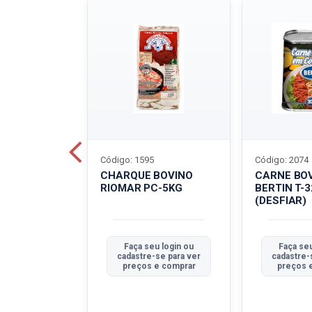
Código: 1595
Código: 2074
ALADO
CHARQUE BOVINO
CARNE BO
T-40G
RIOMAR PC-5KG
BERTIN T-
(DESFIAR)
u login ou
Faça seu login ou
Faça seu
se para ver
cadastre-se para ver
cadastre-
e comprar
preços e comprar
preços 