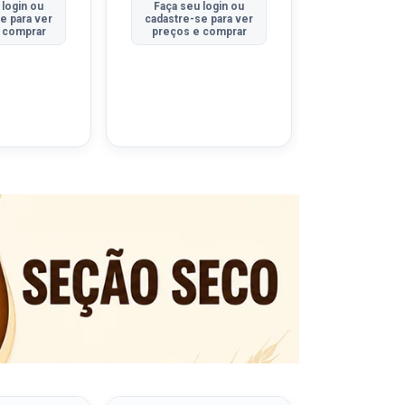
 login ou
Faça seu login ou
Faça seu 
e para ver
cadastre-se para ver
cadastre-se
 comprar
preços e comprar
preços e