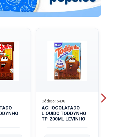
Código: 5438
Código: 5439
TADO
ACHOCOLATADO
ACHOCOLA
ODDYNHO
LÍQUIDO TODDYNHO
PÓ TODDY U
TP-200ML LEVINHO