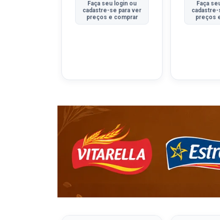
u login ou
Faça seu login ou
Faça seu
se para ver
cadastre-se para ver
cadastre-
e comprar
preços e comprar
preços 