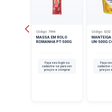
Código: 7994
Código: 5202
BOVINO
MASSA EM ROLO
MANTEIGA
C-400G
ROMANHA PT-500G
UN-500G 
u login ou
Faça seu login ou
Faça seu
se para ver
cadastre-se para ver
cadastre-
e comprar
preços e comprar
preços 