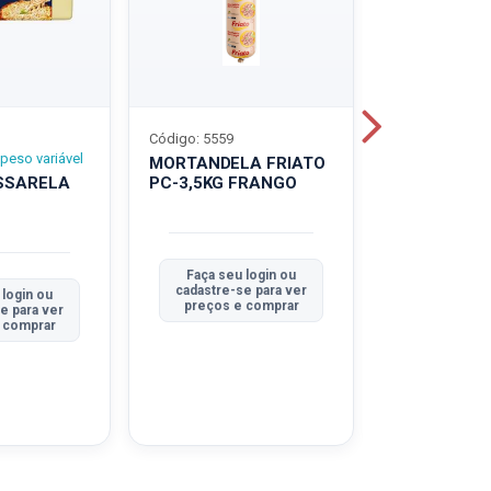
Código: 5559
Código: 5560
peso variável
MORTANDELA FRIATO
MORTANDEL
SSARELA
PC-3,5KG FRANGO
PC-3,5KG
TRADICION
Faça seu login ou
Faça seu 
cadastre-se para ver
cadastre-se
 login ou
preços e comprar
preços e
e para ver
 comprar