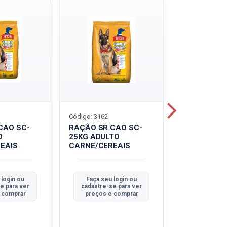
Código: 3162
Código: 3214
CAO SC-
RAÇÃO SR CAO SC-
LEITE UHT
O
25KG ADULTO
PIRACANJU
EAIS
CARNE/CEREAIS
INTEGRAL
 login ou
Faça seu login ou
Faça seu 
e para ver
cadastre-se para ver
cadastre-se
 comprar
preços e comprar
preços e