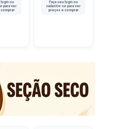
 login ou
Faça seu login ou
Faça seu 
e para ver
cadastre-se para ver
cadastre-se
 comprar
preços e comprar
preços e