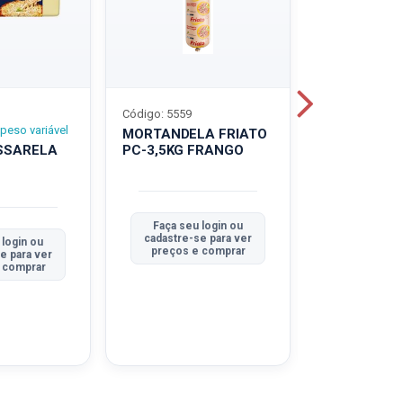
Código: 5559
Código: 5560
peso variável
MORTANDELA FRIATO
MORTANDEL
SSARELA
PC-3,5KG FRANGO
PC-3,5KG
TRADICION
Faça seu login ou
Faça seu 
cadastre-se para ver
cadastre-se
 login ou
preços e comprar
preços e
e para ver
 comprar