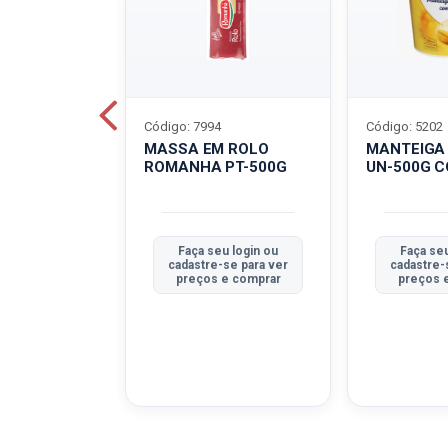
Código: 7994
Código: 5202
BOVINO
MASSA EM ROLO
MANTEIGA
C-400G
ROMANHA PT-500G
UN-500G 
u login ou
Faça seu login ou
Faça seu
se para ver
cadastre-se para ver
cadastre-
e comprar
preços e comprar
preços 