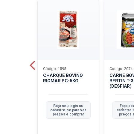
Código: 1595
Código: 2074
ALADO
CHARQUE BOVINO
CARNE BO
T-40G
RIOMAR PC-5KG
BERTIN T-
(DESFIAR)
u login ou
Faça seu login ou
Faça seu
se para ver
cadastre-se para ver
cadastre-
e comprar
preços e comprar
preços 