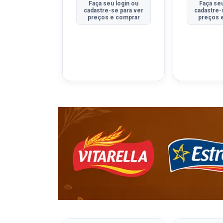
u login ou
Faça seu login ou
Faça seu
se para ver
cadastre-se para ver
cadastre-
e comprar
preços e comprar
preços 