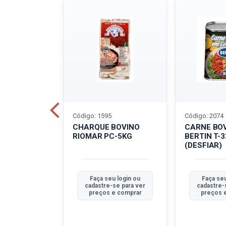
Código: 1595
Código: 2074
ALADO
CHARQUE BOVINO
CARNE BO
T-40G
RIOMAR PC-5KG
BERTIN T-
(DESFIAR)
u login ou
Faça seu login ou
Faça seu
se para ver
cadastre-se para ver
cadastre-
e comprar
preços e comprar
preços 