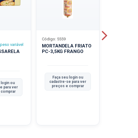
Código: 5559
Código: 5560
peso variável
MORTANDELA FRIATO
MORTANDEL
SSARELA
PC-3,5KG FRANGO
PC-3,5KG
TRADICION
Faça seu login ou
Faça seu 
cadastre-se para ver
cadastre-se
 login ou
preços e comprar
preços e
e para ver
 comprar