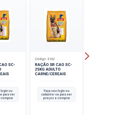
Código: 3162
Código: 3214
CAO SC-
RAÇÃO SR CAO SC-
LEITE UHT
O
25KG ADULTO
PIRACANJU
EAIS
CARNE/CEREAIS
INTEGRAL
 login ou
Faça seu login ou
Faça seu 
e para ver
cadastre-se para ver
cadastre-se
 comprar
preços e comprar
preços e