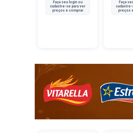
u login ou
Faça seu login ou
Faça seu
se para ver
cadastre-se para ver
cadastre-
e comprar
preços e comprar
preços 