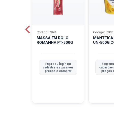
Código: 7994
Código: 5202
BOVINO
MASSA EM ROLO
MANTEIGA
C-400G
ROMANHA PT-500G
UN-500G 
u login ou
Faça seu login ou
Faça seu
se para ver
cadastre-se para ver
cadastre-
e comprar
preços e comprar
preços 