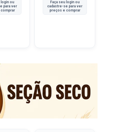
 login ou
Faça seu login ou
Faça seu 
e para ver
cadastre-se para ver
cadastre-se
 comprar
preços e comprar
preços e