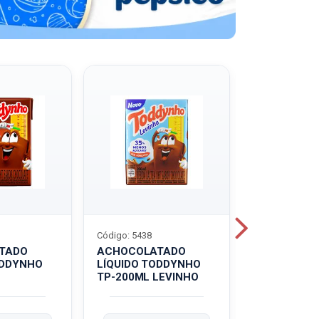
Código: 5438
Código: 5439
TADO
ACHOCOLATADO
ACHOCOLA
ODDYNHO
LÍQUIDO TODDYNHO
PÓ TODDY U
TP-200ML LEVINHO