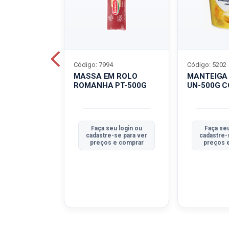
Código: 7994
Código: 5202
BOVINO
MASSA EM ROLO
MANTEIGA
C-400G
ROMANHA PT-500G
UN-500G 
u login ou
Faça seu login ou
Faça seu
se para ver
cadastre-se para ver
cadastre-
e comprar
preços e comprar
preços 