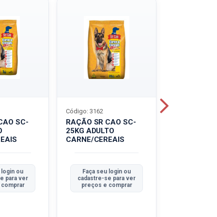
Código: 3162
Código: 3214
CAO SC-
RAÇÃO SR CAO SC-
LEITE UHT
O
25KG ADULTO
PIRACANJU
EAIS
CARNE/CEREAIS
INTEGRAL
 login ou
Faça seu login ou
Faça seu 
e para ver
cadastre-se para ver
cadastre-se
 comprar
preços e comprar
preços e