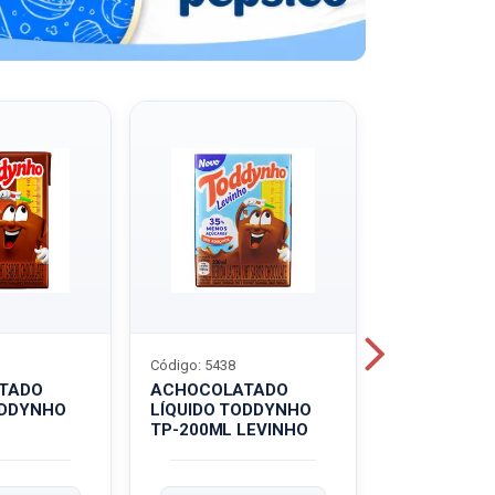
Código: 5438
Código: 5439
TADO
ACHOCOLATADO
ACHOCOLA
ODDYNHO
LÍQUIDO TODDYNHO
PÓ TODDY U
TP-200ML LEVINHO