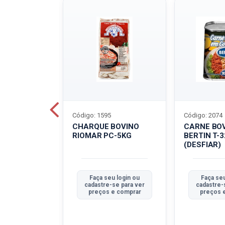
Código: 1595
Código: 2074
ALADO
CHARQUE BOVINO
CARNE BO
T-40G
RIOMAR PC-5KG
BERTIN T-
(DESFIAR)
u login ou
Faça seu login ou
Faça seu
se para ver
cadastre-se para ver
cadastre-
e comprar
preços e comprar
preços 