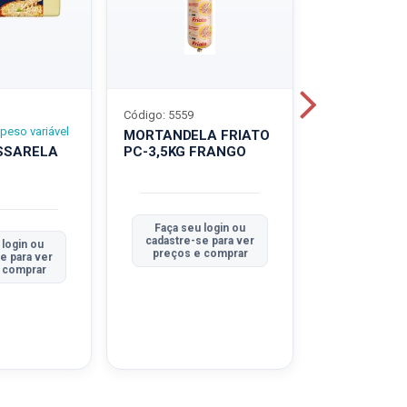
Código: 5559
Código: 5560
peso variável
MORTANDELA FRIATO
MORTANDEL
SSARELA
PC-3,5KG FRANGO
PC-3,5KG
TRADICION
Faça seu login ou
Faça seu 
cadastre-se para ver
cadastre-se
 login ou
preços e comprar
preços e
e para ver
 comprar