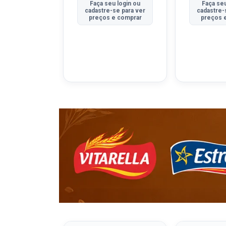
u login ou
Faça seu login ou
Faça seu
se para ver
cadastre-se para ver
cadastre-
e comprar
preços e comprar
preços 