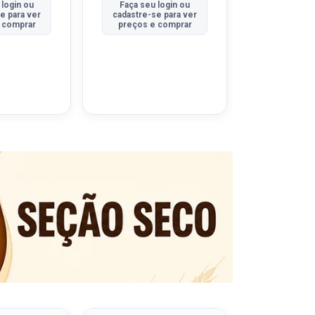
 login ou
Faça seu login ou
Faça seu 
e para ver
cadastre-se para ver
cadastre-se
 comprar
preços e comprar
preços e