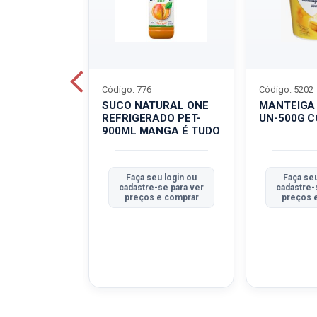
Código: 776
Código: 5202
BOVINO
SUCO NATURAL ONE
MANTEIGA
C-400G
REFRIGERADO PET-
UN-500G 
900ML MANGA É TUDO
u login ou
Faça seu login ou
Faça seu
se para ver
cadastre-se para ver
cadastre-
e comprar
preços e comprar
preços 