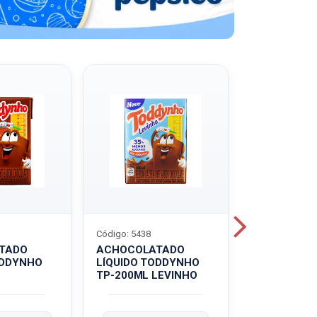
Código: 5438
Código: 5439
TADO
ACHOCOLATADO
ACHOCOLA
ODDYNHO
LÍQUIDO TODDYNHO
PÓ TODDY U
TP-200ML LEVINHO