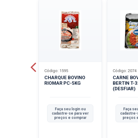
Código: 1595
Código: 2074
ALADO
CHARQUE BOVINO
CARNE BO
T-40G
RIOMAR PC-5KG
BERTIN T-
(DESFIAR)
u login ou
Faça seu login ou
Faça seu
se para ver
cadastre-se para ver
cadastre-
e comprar
preços e comprar
preços 