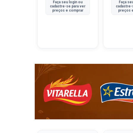
u login ou
Faça seu login ou
Faça seu
se para ver
cadastre-se para ver
cadastre-
e comprar
preços e comprar
preços 