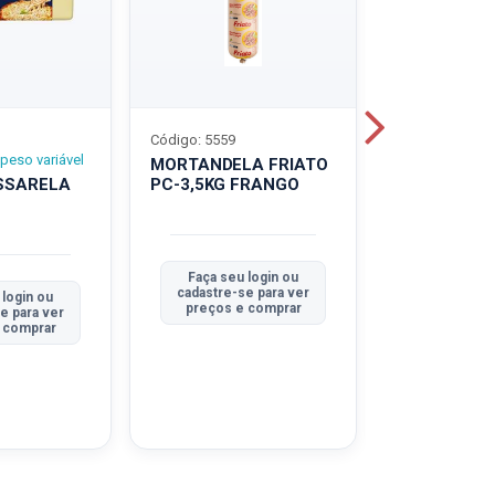
Código: 5559
Código: 5560
peso variável
MORTANDELA FRIATO
MORTANDEL
SSARELA
PC-3,5KG FRANGO
PC-3,5KG
TRADICION
Faça seu login ou
Faça seu 
cadastre-se para ver
cadastre-se
 login ou
preços e comprar
preços e
e para ver
 comprar