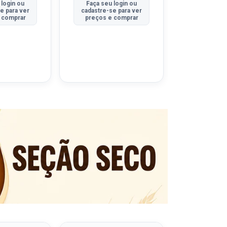
 login ou
Faça seu login ou
Faça seu 
e para ver
cadastre-se para ver
cadastre-se
 comprar
preços e comprar
preços e