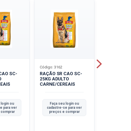
Código: 3162
Código: 3214
CAO SC-
RAÇÃO SR CAO SC-
LEITE UHT
O
25KG ADULTO
PIRACANJU
EAIS
CARNE/CEREAIS
INTEGRAL
 login ou
Faça seu login ou
Faça seu 
e para ver
cadastre-se para ver
cadastre-se
 comprar
preços e comprar
preços e