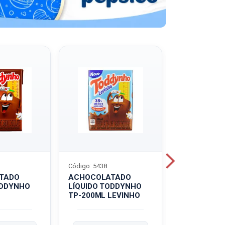
Código: 5438
Código: 5439
TADO
ACHOCOLATADO
ACHOCOLA
ODDYNHO
LÍQUIDO TODDYNHO
PÓ TODDY U
TP-200ML LEVINHO