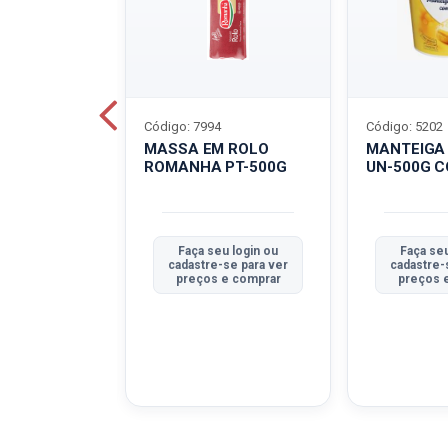
Código: 7994
Código: 5202
BOVINO
MASSA EM ROLO
MANTEIGA
C-400G
ROMANHA PT-500G
UN-500G 
u login ou
Faça seu login ou
Faça seu
se para ver
cadastre-se para ver
cadastre-
e comprar
preços e comprar
preços 