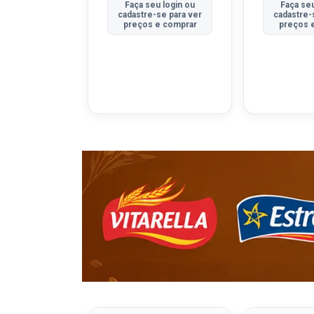
u login ou
Faça seu login ou
Faça seu
se para ver
cadastre-se para ver
cadastre-
e comprar
preços e comprar
preços 