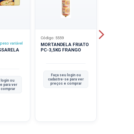
Código: 5559
Código: 5560
peso variável
MORTANDELA FRIATO
MORTANDEL
SSARELA
PC-3,5KG FRANGO
PC-3,5KG
TRADICION
Faça seu login ou
Faça seu 
cadastre-se para ver
cadastre-se
 login ou
preços e comprar
preços e
e para ver
 comprar