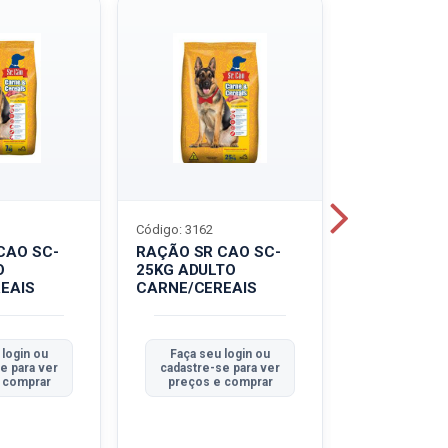
Código: 3162
Código: 3214
CAO SC-
RAÇÃO SR CAO SC-
LEITE UHT
O
25KG ADULTO
PIRACANJU
EAIS
CARNE/CEREAIS
INTEGRAL
 login ou
Faça seu login ou
Faça seu 
e para ver
cadastre-se para ver
cadastre-se
 comprar
preços e comprar
preços e