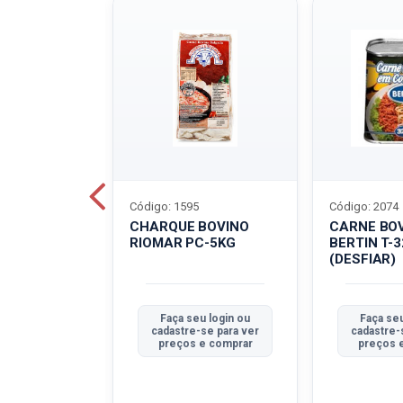
Código: 1595
Código: 2074
ALADO
CHARQUE BOVINO
CARNE BO
T-40G
RIOMAR PC-5KG
BERTIN T-
(DESFIAR)
u login ou
Faça seu login ou
Faça seu
se para ver
cadastre-se para ver
cadastre-
e comprar
preços e comprar
preços 