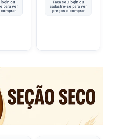
 login ou
Faça seu login ou
Faça seu 
e para ver
cadastre-se para ver
cadastre-se
 comprar
preços e comprar
preços e