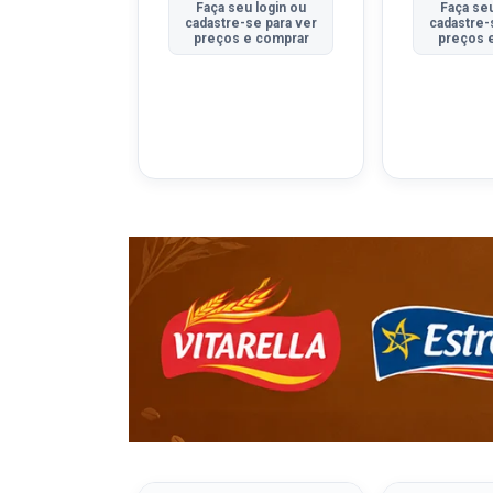
u login ou
Faça seu login ou
Faça seu
se para ver
cadastre-se para ver
cadastre-
e comprar
preços e comprar
preços 