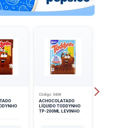
Código: 5438
Código: 5439
TADO
ACHOCOLATADO
ACHOCOLA
ODDYNHO
LÍQUIDO TODDYNHO
PÓ TODDY U
TP-200ML LEVINHO