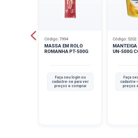
Código: 7994
Código: 5202
BOVINO
MASSA EM ROLO
MANTEIGA
C-400G
ROMANHA PT-500G
UN-500G 
u login ou
Faça seu login ou
Faça seu
se para ver
cadastre-se para ver
cadastre-
e comprar
preços e comprar
preços 