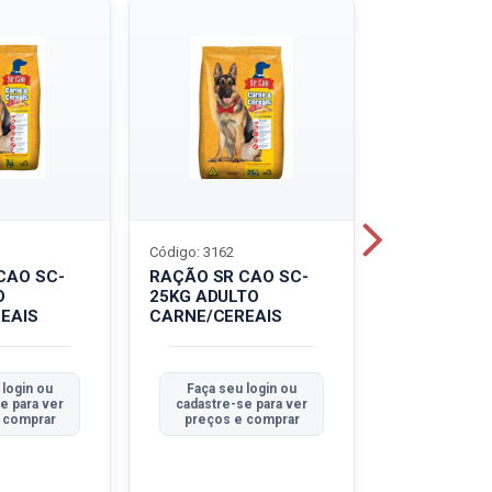
Código: 3162
Código: 3214
CAO SC-
RAÇÃO SR CAO SC-
LEITE UHT
O
25KG ADULTO
PIRACANJU
EAIS
CARNE/CEREAIS
INTEGRAL
 login ou
Faça seu login ou
Faça seu 
e para ver
cadastre-se para ver
cadastre-se
 comprar
preços e comprar
preços e