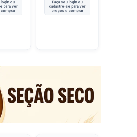
 login ou
Faça seu login ou
Faça seu 
e para ver
cadastre-se para ver
cadastre-se
 comprar
preços e comprar
preços e