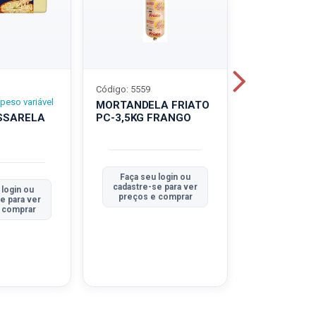
Código: 5559
Código: 5560
peso variável
MORTANDELA FRIATO
MORTANDEL
SSARELA
PC-3,5KG FRANGO
PC-3,5KG
TRADICION
Faça seu login ou
Faça seu 
cadastre-se para ver
cadastre-se
 login ou
preços e comprar
preços e
e para ver
 comprar