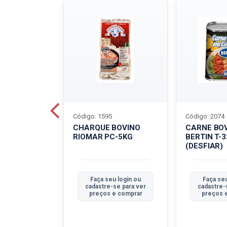
Código: 1595
Código: 2074
ALADO
CHARQUE BOVINO
CARNE BO
T-40G
RIOMAR PC-5KG
BERTIN T-
(DESFIAR)
u login ou
Faça seu login ou
Faça seu
se para ver
cadastre-se para ver
cadastre-
e comprar
preços e comprar
preços 