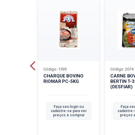
Código: 1595
Código: 2074
ALADO
CHARQUE BOVINO
CARNE BO
T-40G
RIOMAR PC-5KG
BERTIN T-
(DESFIAR)
u login ou
Faça seu login ou
Faça seu
se para ver
cadastre-se para ver
cadastre-
e comprar
preços e comprar
preços 