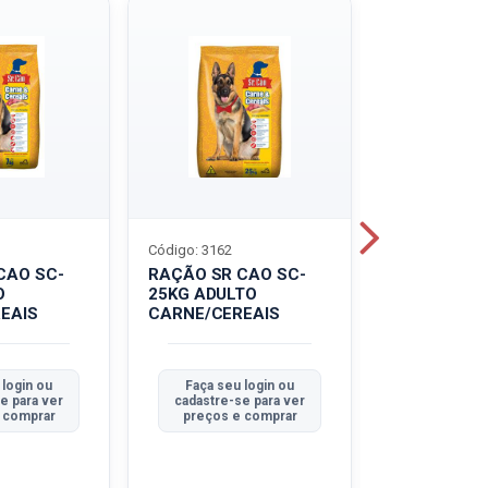
Código: 3162
Código: 3214
CAO SC-
RAÇÃO SR CAO SC-
LEITE UHT
O
25KG ADULTO
PIRACANJU
EAIS
CARNE/CEREAIS
INTEGRAL
 login ou
Faça seu login ou
Faça seu 
e para ver
cadastre-se para ver
cadastre-se
 comprar
preços e comprar
preços e