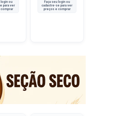
 login ou
Faça seu login ou
Faça seu 
e para ver
cadastre-se para ver
cadastre-se
 comprar
preços e comprar
preços e