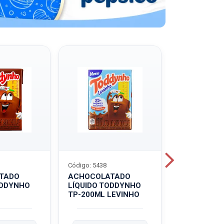
Código: 5438
Código: 5439
TADO
ACHOCOLATADO
ACHOCOLA
ODDYNHO
LÍQUIDO TODDYNHO
PÓ TODDY U
TP-200ML LEVINHO