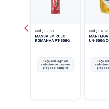
Código: 7994
Código: 5202
BOVINO
MASSA EM ROLO
MANTEIGA
C-400G
ROMANHA PT-500G
UN-500G 
u login ou
Faça seu login ou
Faça seu
se para ver
cadastre-se para ver
cadastre-
e comprar
preços e comprar
preços 