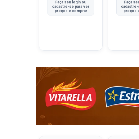
u login ou
Faça seu login ou
Faça seu
se para ver
cadastre-se para ver
cadastre-
e comprar
preços e comprar
preços 