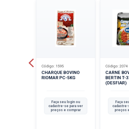
Código: 1595
Código: 2074
ALADO
CHARQUE BOVINO
CARNE BO
T-40G
RIOMAR PC-5KG
BERTIN T-
(DESFIAR)
u login ou
Faça seu login ou
Faça seu
se para ver
cadastre-se para ver
cadastre-
e comprar
preços e comprar
preços 