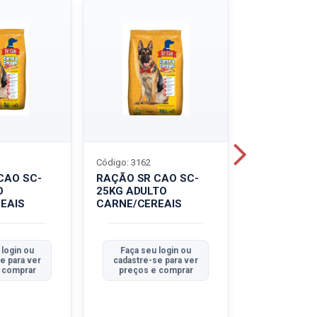
Código: 3162
Código: 3214
CAO SC-
RAÇÃO SR CAO SC-
LEITE UHT
O
25KG ADULTO
PIRACANJU
EAIS
CARNE/CEREAIS
INTEGRAL
 login ou
Faça seu login ou
Faça seu 
e para ver
cadastre-se para ver
cadastre-se
 comprar
preços e comprar
preços e