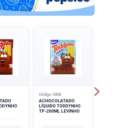
Código: 5438
Código: 5439
TADO
ACHOCOLATADO
ACHOCOLA
ODDYNHO
LÍQUIDO TODDYNHO
PÓ TODDY U
TP-200ML LEVINHO