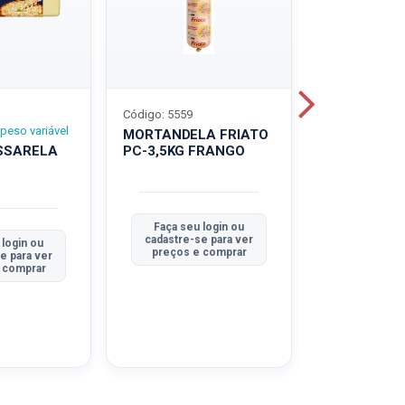
Código: 5559
Código: 5560
peso variável
MORTANDELA FRIATO
MORTANDEL
SSARELA
PC-3,5KG FRANGO
PC-3,5KG
TRADICION
Faça seu login ou
Faça seu 
cadastre-se para ver
cadastre-se
 login ou
preços e comprar
preços e
e para ver
 comprar