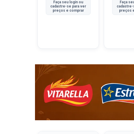
u login ou
Faça seu login ou
Faça seu
se para ver
cadastre-se para ver
cadastre-
e comprar
preços e comprar
preços 