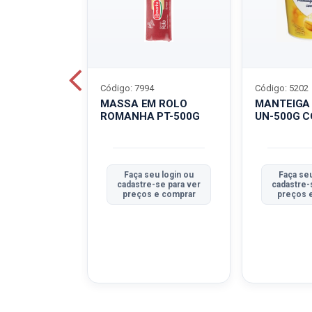
Código: 7994
Código: 5202
BOVINO
MASSA EM ROLO
MANTEIGA
C-400G
ROMANHA PT-500G
UN-500G 
u login ou
Faça seu login ou
Faça seu
se para ver
cadastre-se para ver
cadastre-
e comprar
preços e comprar
preços 