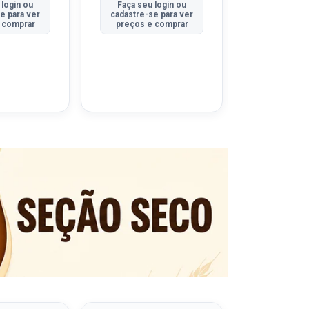
 login ou
Faça seu login ou
Faça seu 
e para ver
cadastre-se para ver
cadastre-se
 comprar
preços e comprar
preços e