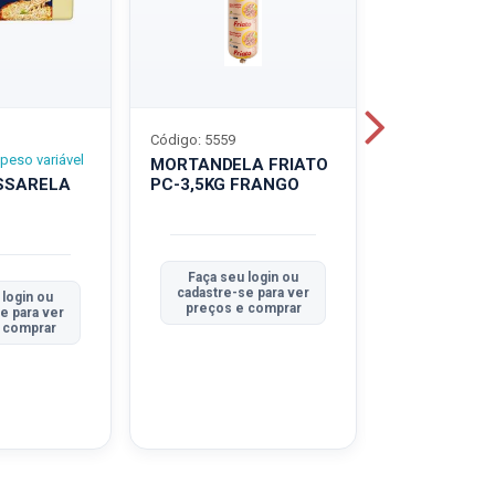
Código: 5559
Código: 5560
peso variável
MORTANDELA FRIATO
MORTANDEL
SSARELA
PC-3,5KG FRANGO
PC-3,5KG
TRADICION
Faça seu login ou
Faça seu 
cadastre-se para ver
cadastre-se
 login ou
preços e comprar
preços e
e para ver
 comprar