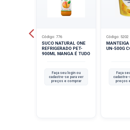
Código: 776
Código: 5202
BOVINO
SUCO NATURAL ONE
MANTEIGA
C-400G
REFRIGERADO PET-
UN-500G 
900ML MANGA É TUDO
u login ou
Faça seu login ou
Faça seu
se para ver
cadastre-se para ver
cadastre-
e comprar
preços e comprar
preços 