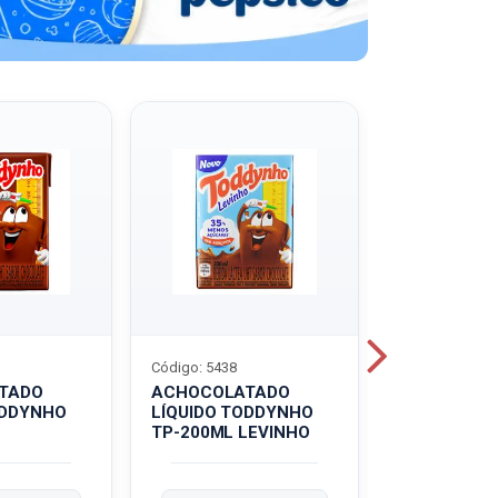
Código: 5438
Código: 5439
TADO
ACHOCOLATADO
ACHOCOLA
ODDYNHO
LÍQUIDO TODDYNHO
PÓ TODDY U
TP-200ML LEVINHO