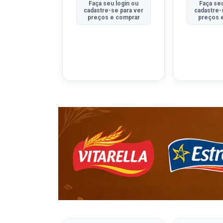
u login ou
Faça seu login ou
Faça seu
se para ver
cadastre-se para ver
cadastre-
e comprar
preços e comprar
preços 