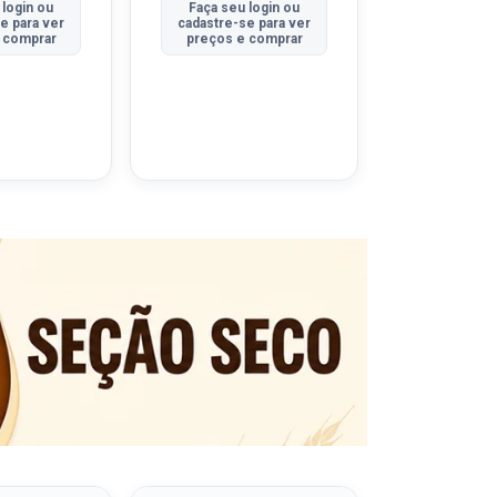
 login ou
Faça seu login ou
Faça seu 
e para ver
cadastre-se para ver
cadastre-se
 comprar
preços e comprar
preços e