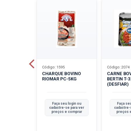
Código: 1595
Código: 2074
ALADO
CHARQUE BOVINO
CARNE BO
T-40G
RIOMAR PC-5KG
BERTIN T-
(DESFIAR)
u login ou
Faça seu login ou
Faça seu
se para ver
cadastre-se para ver
cadastre-
e comprar
preços e comprar
preços 