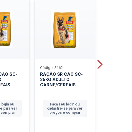
Código: 3162
Código: 3214
CAO SC-
RAÇÃO SR CAO SC-
LEITE UHT
O
25KG ADULTO
PIRACANJU
EAIS
CARNE/CEREAIS
INTEGRAL
 login ou
Faça seu login ou
Faça seu 
e para ver
cadastre-se para ver
cadastre-se
 comprar
preços e comprar
preços e