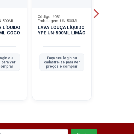
Código: 4081
Código: 4082
N-500ML
Embalagem: UN-500ML
Embalagem: UN-
 LÍQUIDO
LAVA LOUÇA LÍQUIDO
LAVA LOUÇA L
0ML COCO
YPE UN-500ML LIMÃO
YPE UN-500M
login ou
Faça seu login ou
Faça seu log
 para ver
cadastre-se para ver
cadastre-se pa
comprar
preços e comprar
preços e co