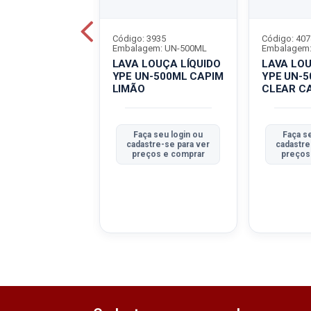
4068
Código: 3935
Código: 407
em: UN-1L
Embalagem: UN-500ML
Embalagem
ANITÁRIA YPE
LAVA LOUÇA LÍQUIDO
LAVA LOU
YPE UN-500ML CAPIM
YPE UN-
LIMÃO
CLEAR C
a seu login ou
Faça seu login ou
Faça s
tre-se para ver
cadastre-se para ver
cadastre
ços e comprar
preços e comprar
preços