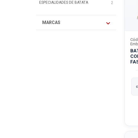
ESPECIALIDADES DE BATATA
2
MARCAS
Cód
Emb
BA
CO
FA
c