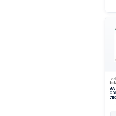
Cód
Emb
BA
CO
70