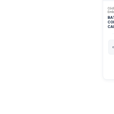
Cód
Emb
BA
CO
CA
c