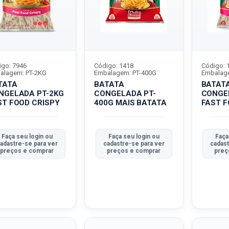
igo: 7946
Código: 1418
Código: 
alagem: PT-2KG
Embalagem: PT-400G
Embalag
TATA
BATATA
BATAT
NGELADA PT-2KG
CONGELADA PT-
CONGE
ST FOOD CRISPY
400G MAIS BATATA
FAST F
Faça seu login ou
Faça seu login ou
Faça
adastre-se para ver
cadastre-se para ver
cadast
preços e comprar
preços e comprar
preç