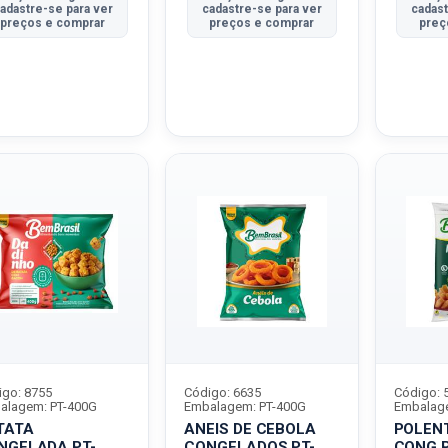
adastre-se para ver
cadastre-se para ver
cadast
preços e comprar
preços e comprar
preç
igo: 8755
Código: 6635
Código: 
alagem: PT-400G
Embalagem: PT-400G
Embalage
TATA
ANEIS DE CEBOLA
POLENT
NGELADA PT-
CONGELADOS PT-
CONG P