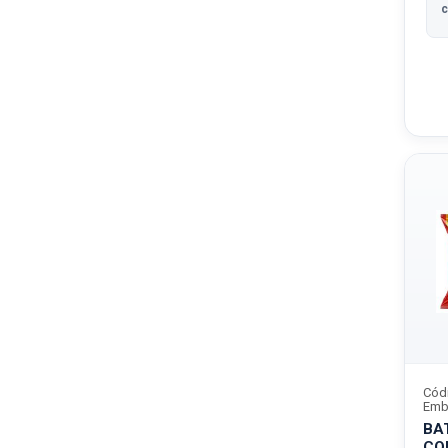
c
Cód
Emb
BA
CO