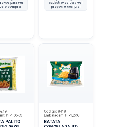
re-se para ver
cadastre-se para ver
os e comprar
preços e comprar
5219
Código: 8418
m: PT-1,05KG
Embalagem: PT-1,2KG
A PALITO
BATATA
T-1,05KG
CONGELADA PT-