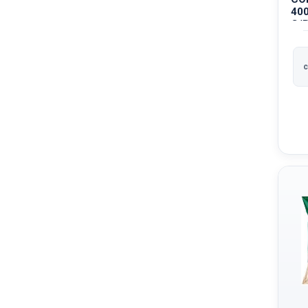
40
C/
c