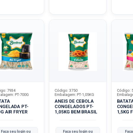
igo: 7934
Código: 3750
Código: 
alagem: PT-700G
Embalagem: PT-1,05KG
Embalage
TATA
ANEIS DE CEBOLA
BATAT
NGELADA PT-
CONGELADOS PT-
CONGE
0G AIR FRYER
1,05KG BEM BRASIL
1,5KG 
Faça seu login ou
Faça seu login ou
Faça