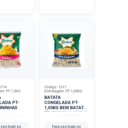
5774
Código: 1317
m: PT-1,5KG
Embalagem: PT-1,05KG
A
BATATA
LADA PT-
CONGELADA PT-
FININHAS
1,05KG BEM BATATA
TRADICIONALICIONA
L
 seu login ou
Faça seu login ou