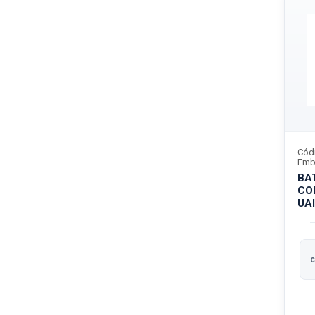
Cód
Emb
BA
CO
UAI
c