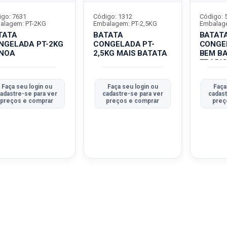
igo: 7631
Código: 1312
Código: 
alagem: PT-2KG
Embalagem: PT-2,5KG
Embalag
TATA
BATATA
BATAT
NGELADA PT-2KG
CONGELADA PT-
CONGE
NOA
2,5KG MAIS BATATA
BEM B
TRADIC
L
Faça seu login ou
Faça seu login ou
Faça
adastre-se para ver
cadastre-se para ver
cadast
preços e comprar
preços e comprar
preç