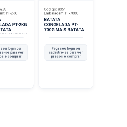
5283
Código: 8061
em: PT-2KG
Embalagem: PT-700G
A
BATATA
LADA PT-2KG
CONGELADA PT-
ATATA
700G MAIS BATATA
IONALICIONA
 seu login ou
Faça seu login ou
re-se para ver
cadastre-se para ver
os e comprar
preços e comprar