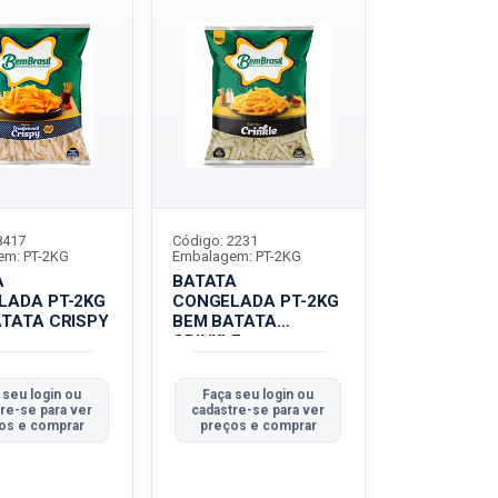
8417
Código: 2231
em: PT-2KG
Embalagem: PT-2KG
A
BATATA
LADA PT-2KG
CONGELADA PT-2KG
TATA CRISPY
BEM BATATA
CRINKLE
 seu login ou
Faça seu login ou
re-se para ver
cadastre-se para ver
os e comprar
preços e comprar