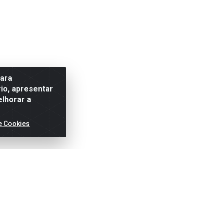
para
io, apresentar
elhorar a
e Cookies