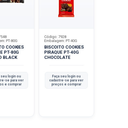
7548
Código: 7928
m: PT-80G
Embalagem: PT-40G
TO COOKIES
BISCOITO COOKIES
E PT-80G
PIRAQUE PT-40G
D BLACK
CHOCOLATE
 seu login ou
Faça seu login ou
re-se para ver
cadastre-se para ver
os e comprar
preços e comprar