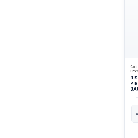
Cód
Emb
BI
PI
BA
c