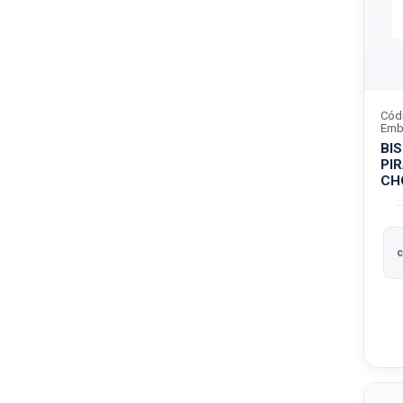
Cód
Emb
BI
PI
CH
c