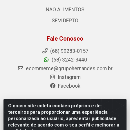
NAO ALIMENTOS
SEM DEPTO
Fale Conosco
(68) 99283-0157
(68) 3242-3440
ecommerce@grupohernandes.com.br
Instagram
Facebook
O nosso site coleta cookies próprios e de
Hernandes - Atacado e Distribuições - Rodovia Transacreana,
terceiros para proporcionar uma experiência
2155 - Floresta Sul, Rio Branco/AC - CEP 69.912-290 - CNPJ
personalizada ao usuário, apresentar publicidade
12.996.556/0001-69
relevante de acordo com o seu perfil e melhorar a