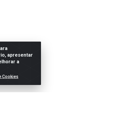
para
io, apresentar
elhorar a
e Cookies