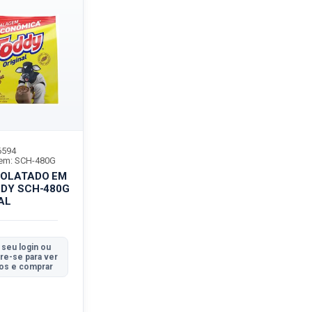
6594
em: SCH-480G
OLATADO EM
DDY SCH-480G
AL
 seu login ou
re-se para ver
os e comprar