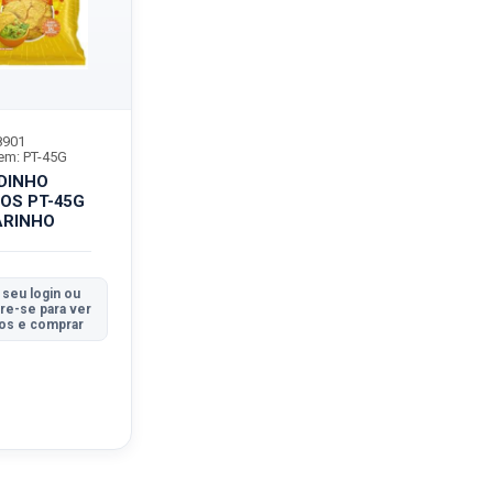
8901
m: PT-45G
DINHO
OS PT-45G
ARINHO
 seu login ou
re-se para ver
os e comprar