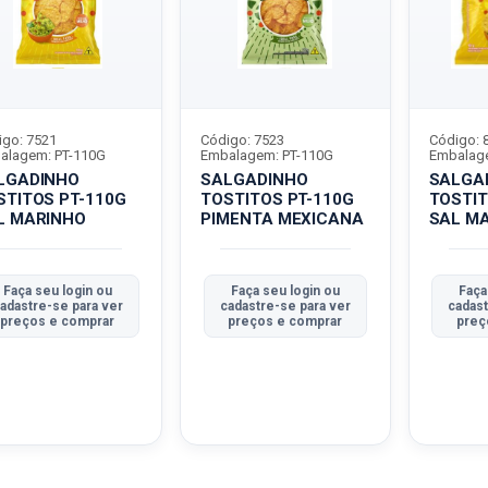
igo: 7521
Código: 7523
Código: 
alagem: PT-110G
Embalagem: PT-110G
Embalage
LGADINHO
SALGADINHO
SALGA
STITOS PT-110G
TOSTITOS PT-110G
TOSTIT
L MARINHO
PIMENTA MEXICANA
SAL M
Faça seu login ou
Faça seu login ou
Faça
adastre-se para ver
cadastre-se para ver
cadast
preços e comprar
preços e comprar
preç