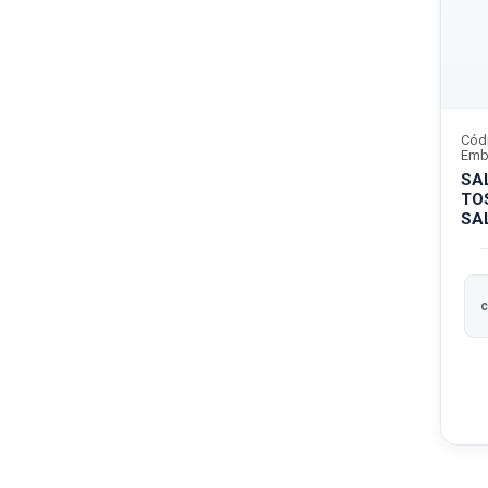
Cód
Emb
SA
TO
SA
c