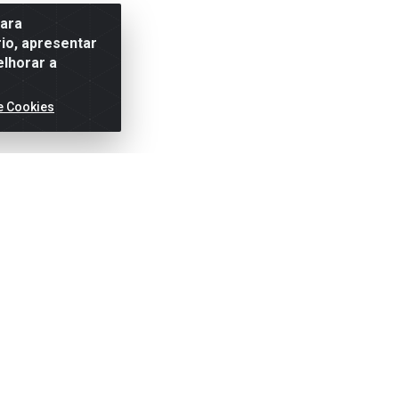
para
io, apresentar
elhorar a
e Cookies