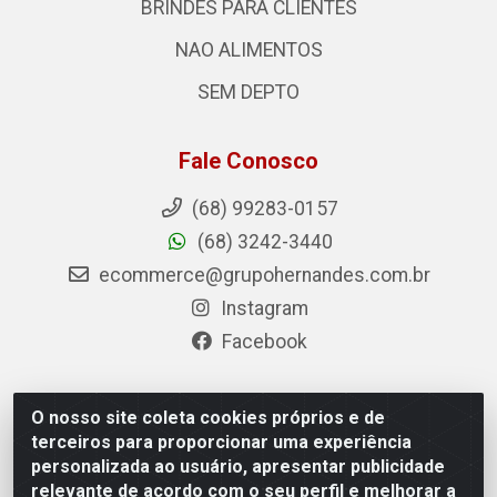
BRINDES PARA CLIENTES
NAO ALIMENTOS
SEM DEPTO
Fale Conosco
(68) 99283-0157
(68) 3242-3440
ecommerce@grupohernandes.com.br
Instagram
Facebook
O nosso site coleta cookies próprios e de
Hernandes - Atacado e Distribuições - Rodovia Transacreana,
terceiros para proporcionar uma experiência
2155 - Floresta Sul, Rio Branco/AC - CEP 69.912-290 - CNPJ
personalizada ao usuário, apresentar publicidade
12.996.556/0001-69
relevante de acordo com o seu perfil e melhorar a