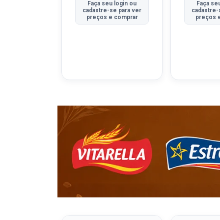
u login ou
Faça seu login ou
Faça seu
se para ver
cadastre-se para ver
cadastre-
e comprar
preços e comprar
preços 