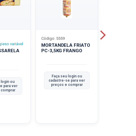
Código: 5559
Código: 5560
peso variável
MORTANDELA FRIATO
MORTANDEL
SSARELA
PC-3,5KG FRANGO
PC-3,5KG
TRADICION
Faça seu login ou
Faça seu 
cadastre-se para ver
cadastre-se
 login ou
preços e comprar
preços e
e para ver
 comprar