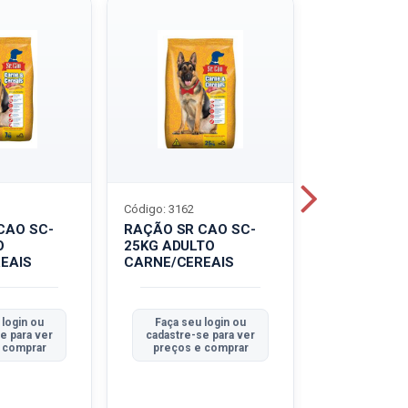
Código: 3162
Código: 3214
CAO SC-
RAÇÃO SR CAO SC-
LEITE UHT
O
25KG ADULTO
PIRACANJU
EAIS
CARNE/CEREAIS
INTEGRAL
 login ou
Faça seu login ou
Faça seu 
e para ver
cadastre-se para ver
cadastre-se
 comprar
preços e comprar
preços e