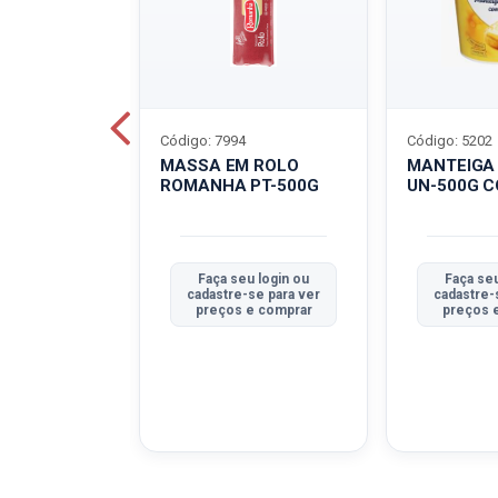
Código: 7994
Código: 5202
BOVINO
MASSA EM ROLO
MANTEIGA
C-400G
ROMANHA PT-500G
UN-500G 
u login ou
Faça seu login ou
Faça seu
se para ver
cadastre-se para ver
cadastre-
e comprar
preços e comprar
preços 