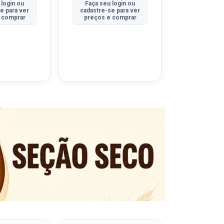
 login ou
Faça seu login ou
Faça seu 
e para ver
cadastre-se para ver
cadastre-se
 comprar
preços e comprar
preços e