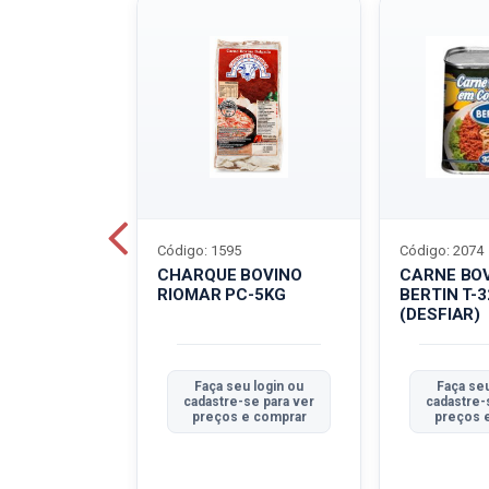
Código: 1595
Código: 2074
ALADO
CHARQUE BOVINO
CARNE BO
T-40G
RIOMAR PC-5KG
BERTIN T-
(DESFIAR)
u login ou
Faça seu login ou
Faça seu
se para ver
cadastre-se para ver
cadastre-
e comprar
preços e comprar
preços 