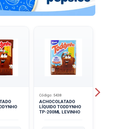
Código: 5438
Código: 5439
TADO
ACHOCOLATADO
ACHOCOLA
ODDYNHO
LÍQUIDO TODDYNHO
PÓ TODDY U
TP-200ML LEVINHO