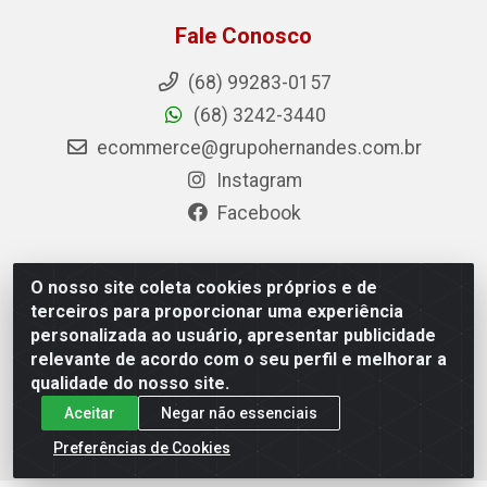
Fale Conosco
(68) 99283-0157
(68) 3242-3440
ecommerce@grupohernandes.com.br
Instagram
Facebook
O nosso site coleta cookies próprios e de
Hernandes - Atacado e Distribuições - Rodovia
terceiros para proporcionar uma experiência
Transacreana, 2155 - Floresta Sul, Rio Branco/AC - CEP
personalizada ao usuário, apresentar publicidade
69.912-290 - CNPJ 12.996.556/0001-69
relevante de acordo com o seu perfil e melhorar a
qualidade do nosso site.
Aceitar
Negar não essenciais
Preferências de Cookies