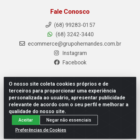
Fale Conosco
(68) 99283-0157
(68) 3242-3440
ecommerce@grupohernandes.com.br
Instagram
Facebook
O nosso site coleta cookies próprios e de
Hernandes - Atacado e Distribuições - Rodovia
terceiros para proporcionar uma experiência
Transacreana, 2155 - Floresta Sul, Rio Branco/AC - CEP
personalizada ao usuário, apresentar publicidade
69.912-290 - CNPJ 12.996.556/0001-69
relevante de acordo com o seu perfil e melhorar a
qualidade do nosso site.
Aceitar
Negar não essenciais
Preferências de Cookies