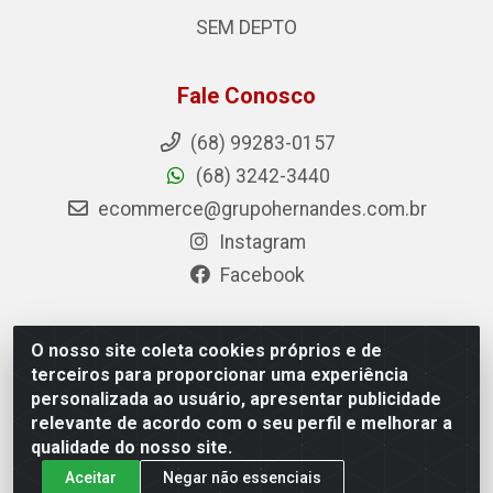
SEM DEPTO
Fale Conosco
(68) 99283-0157
(68) 3242-3440
ecommerce@grupohernandes.com.br
Instagram
Facebook
O nosso site coleta cookies próprios e de
Hernandes - Atacado e Distribuições - Rodovia
terceiros para proporcionar uma experiência
Transacreana, 2155 - Floresta Sul, Rio Branco/AC - CEP
personalizada ao usuário, apresentar publicidade
69.912-290 - CNPJ 12.996.556/0001-69
relevante de acordo com o seu perfil e melhorar a
qualidade do nosso site.
Aceitar
Negar não essenciais