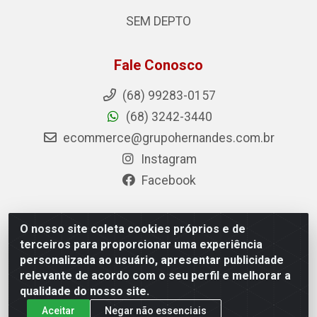
SEM DEPTO
Fale Conosco
(68) 99283-0157
(68) 3242-3440
ecommerce@grupohernandes.com.br
Instagram
Facebook
O nosso site coleta cookies próprios e de
Hernandes - Atacado e Distribuições - Rodovia
terceiros para proporcionar uma experiência
Transacreana, 2155 - Floresta Sul, Rio Branco/AC - CEP
personalizada ao usuário, apresentar publicidade
69.912-290 - CNPJ 12.996.556/0001-69
relevante de acordo com o seu perfil e melhorar a
qualidade do nosso site.
Aceitar
Negar não essenciais