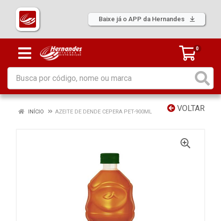
Baixe já o APP da Hernandes
0
VOLTAR
INÍCIO
AZEITE DE DENDE CEPERA PET-900ML