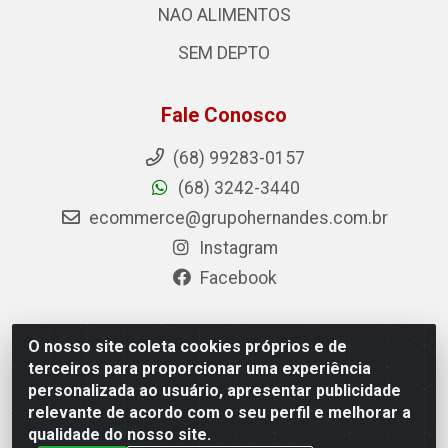
NAO ALIMENTOS
SEM DEPTO
Fale Conosco
(68) 99283-0157
(68) 3242-3440
ecommerce@grupohernandes.com.br
Instagram
Facebook
O nosso site coleta cookies próprios e de
Hernandes - Atacado e Distribuições - Rodovia
terceiros para proporcionar uma experiência
Transacreana, 2155 - Floresta Sul, Rio Branco/AC - CEP
personalizada ao usuário, apresentar publicidade
69.912-290 - CNPJ 12.996.556/0001-69
relevante de acordo com o seu perfil e melhorar a
qualidade do nosso site.