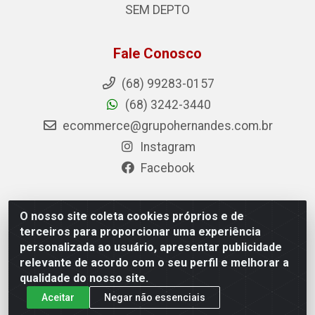
SEM DEPTO
Fale Conosco
(68) 99283-0157
(68) 3242-3440
ecommerce@grupohernandes.com.br
Instagram
Facebook
O nosso site coleta cookies próprios e de
Hernandes - Atacado e Distribuições - Rodovia
terceiros para proporcionar uma experiência
Transacreana, 2155 - Floresta Sul, Rio Branco/AC - CEP
personalizada ao usuário, apresentar publicidade
69.912-290 - CNPJ 12.996.556/0001-69
relevante de acordo com o seu perfil e melhorar a
qualidade do nosso site.
Aceitar
Negar não essenciais