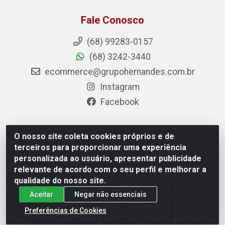
Fale Conosco
(68) 99283-0157
(68) 3242-3440
ecommerce@grupohernandes.com.br
Instagram
Facebook
O nosso site coleta cookies próprios e de
Hernandes - Atacado e Distribuições - Rodovia
terceiros para proporcionar uma experiência
Transacreana, 2155 - Floresta Sul, Rio Branco/AC - CEP
personalizada ao usuário, apresentar publicidade
69.912-290 - CNPJ 12.996.556/0001-69
relevante de acordo com o seu perfil e melhorar a
qualidade do nosso site.
Aceitar
Negar não essenciais
Preferências de Cookies