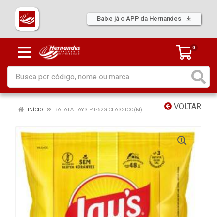
Baixe já o APP da Hernandes
0
VOLTAR
INÍCIO
BATATA LAYS PT-62G CLASSICO(M)