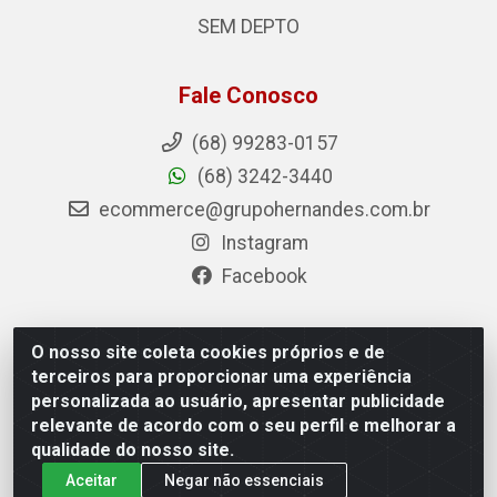
SEM DEPTO
Fale Conosco
(68) 99283-0157
(68) 3242-3440
ecommerce@grupohernandes.com.br
Instagram
Facebook
O nosso site coleta cookies próprios e de
Hernandes - Atacado e Distribuições - Rodovia
terceiros para proporcionar uma experiência
Transacreana, 2155 - Floresta Sul, Rio Branco/AC - CEP
personalizada ao usuário, apresentar publicidade
69.912-290 - CNPJ 12.996.556/0001-69
relevante de acordo com o seu perfil e melhorar a
qualidade do nosso site.
Aceitar
Negar não essenciais