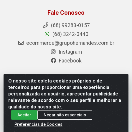
Fale Conosco
(68) 99283-0157
(68) 3242-3440
ecommerce@grupohernandes.com.br
Instagram
Facebook
O nosso site coleta cookies próprios e de
Hernandes - Atacado e Distribuições - Rodovia
terceiros para proporcionar uma experiência
Transacreana, 2155 - Floresta Sul, Rio Branco/AC - CEP
personalizada ao usuário, apresentar publicidade
69.912-290 - CNPJ 12.996.556/0001-69
relevante de acordo com o seu perfil e melhorar a
qualidade do nosso site.
Aceitar
Negar não essenciais
Preferências de Cookies