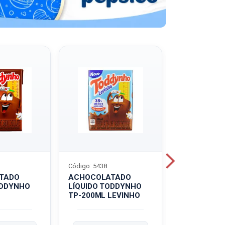
Código: 5438
Código: 5439
TADO
ACHOCOLATADO
ACHOCOLA
ODDYNHO
LÍQUIDO TODDYNHO
PÓ TODDY U
TP-200ML LEVINHO