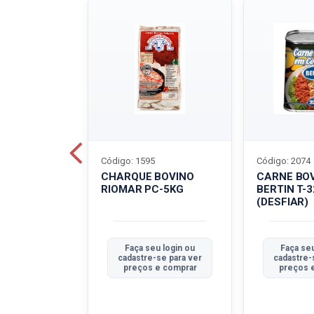
Código: 1595
Código: 2074
ALADO
CHARQUE BOVINO
CARNE BO
T-40G
RIOMAR PC-5KG
BERTIN T-
(DESFIAR)
u login ou
Faça seu login ou
Faça seu
se para ver
cadastre-se para ver
cadastre-
e comprar
preços e comprar
preços 