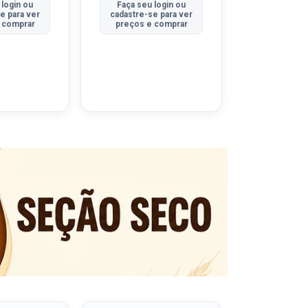
 login ou
Faça seu login ou
Faça seu 
e para ver
cadastre-se para ver
cadastre-se
 comprar
preços e comprar
preços e