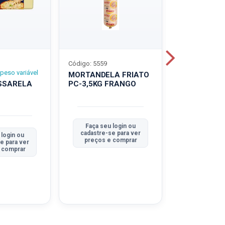
Código: 5559
Código: 5560
peso variável
MORTANDELA FRIATO
MORTANDEL
SSARELA
PC-3,5KG FRANGO
PC-3,5KG
TRADICION
Faça seu login ou
Faça seu 
cadastre-se para ver
cadastre-se
 login ou
preços e comprar
preços e
e para ver
 comprar