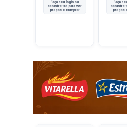
u login ou
Faça seu login ou
Faça seu
se para ver
cadastre-se para ver
cadastre-
e comprar
preços e comprar
preços 