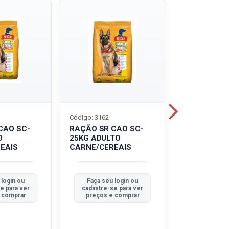
Código: 3162
Código: 3214
CAO SC-
RAÇÃO SR CAO SC-
LEITE UHT
O
25KG ADULTO
PIRACANJU
EAIS
CARNE/CEREAIS
INTEGRAL
 login ou
Faça seu login ou
Faça seu 
e para ver
cadastre-se para ver
cadastre-se
 comprar
preços e comprar
preços e