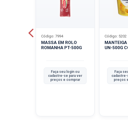
Código: 7994
Código: 5202
BOVINO
MASSA EM ROLO
MANTEIGA
C-400G
ROMANHA PT-500G
UN-500G 
u login ou
Faça seu login ou
Faça seu
se para ver
cadastre-se para ver
cadastre-
e comprar
preços e comprar
preços 