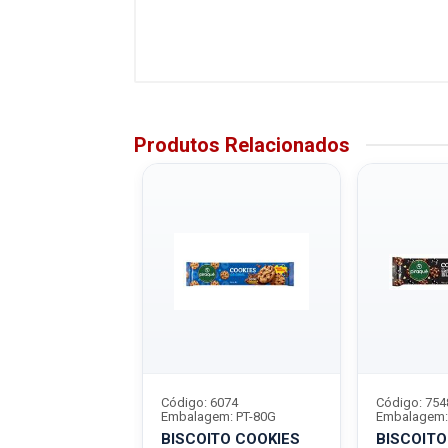
Produtos Relacionados
7929
Código: 6074
Código: 754
m: PT-40G
Embalagem: PT-80G
Embalagem:
TO COOKIES
BISCOITO COOKIES
BISCOITO