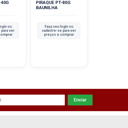
-40G
PIRAQUE PT-80G
PIRAQUE PT-8
BAUNILHA
MALTAD BLAC
ogin ou
Faça seu login ou
Faça seu logi
 para ver
cadastre-se para ver
cadastre-se pa
comprar
preços e comprar
preços e com