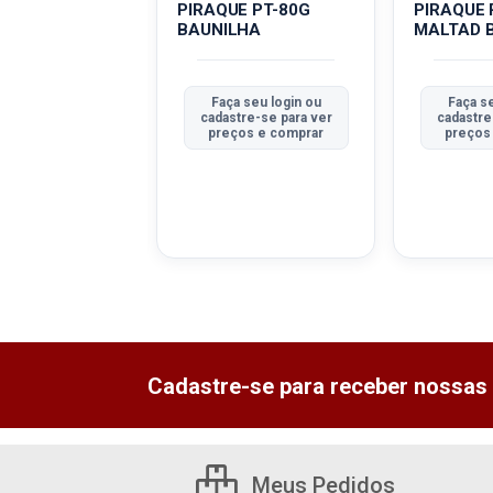
E PT-40G
PIRAQUE PT-80G
PIRAQUE 
LHA
BAUNILHA
MALTAD 
 seu login ou
Faça seu login ou
Faça se
tre-se para ver
cadastre-se para ver
cadastre
ços e comprar
preços e comprar
preços
Cadastre-se para receber nossas 
Meus Pedidos