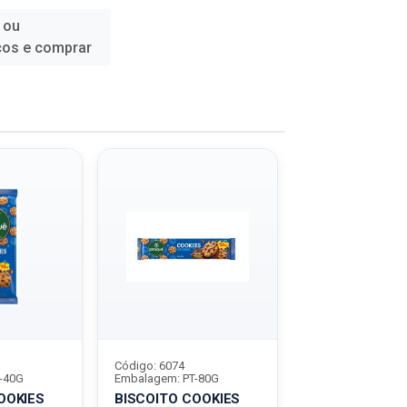
 ou
ços e comprar
Código: 6074
Código: 7548
-40G
Embalagem: PT-80G
Embalagem: PT-8
OOKIES
BISCOITO COOKIES
BISCOITO COO