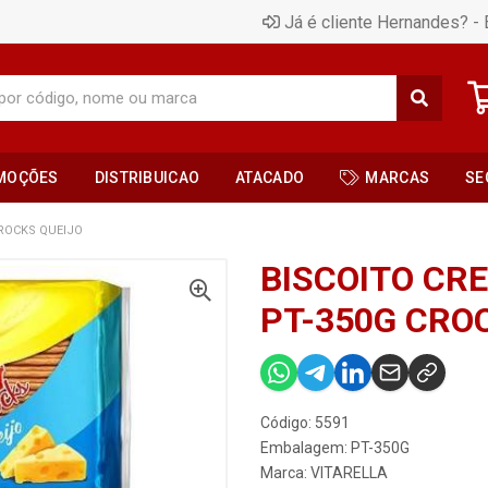
Já é cliente Hernandes? - 
MOÇÕES
DISTRIBUICAO
ATACADO
MARCAS
SE
CROCKS QUEIJO
BISCOITO CR
PT-350G CRO
Código: 5591
Embalagem: PT-350G
Marca:
VITARELLA