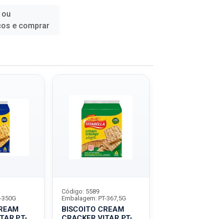
 ou
ços e comprar
Código: 5589
Código: 5621
-350G
Embalagem: PT-367,5G
Embalagem: PT-3
CREAM
BISCOITO CREAM
BISCOITO CR
TAR PT-
CRACKER VITAR PT-
CRACKER VITA