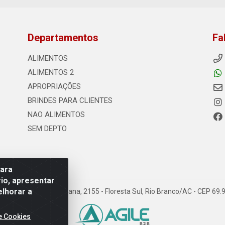
Departamentos
Fa
ALIMENTOS
ALIMENTOS 2
APROPRIAÇÕES
BRINDES PARA CLIENTES
NAO ALIMENTOS
SEM DEPTO
para
io, apresentar
elhorar a
s - Rodovia Transacreana, 2155 - Floresta Sul, Rio Branco/AC - CEP 6
e Cookies