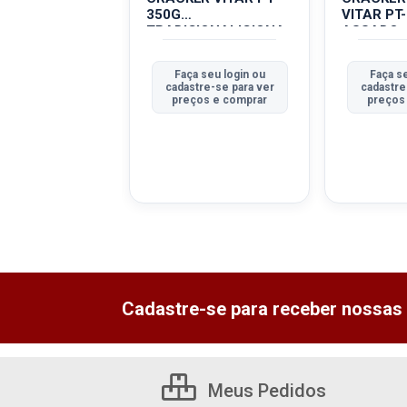
350G
VITAR PT
RALEGRAL
TRADICIONALICIONA
ASSADO
L
 seu login ou
Faça seu login ou
Faça se
tre-se para ver
cadastre-se para ver
cadastre
ços e comprar
preços e comprar
preços
Cadastre-se para receber nossas 
Meus Pedidos