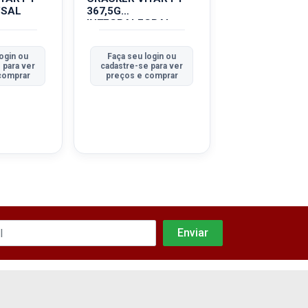
/SAL
367,5G
350G
INTEGRALEGRAL
TRADICIONAL
L
ogin ou
Faça seu login ou
Faça seu logi
 para ver
cadastre-se para ver
cadastre-se pa
comprar
preços e comprar
preços e com