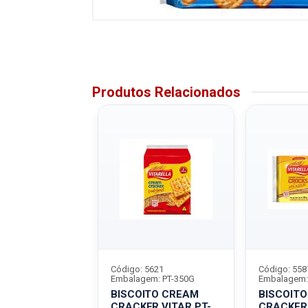
Produtos Relacionados
5589
Código: 5621
Código: 558
m: PT-367,5G
Embalagem: PT-350G
Embalagem:
ITO CREAM
BISCOITO CREAM
BISCOIT
R VITAR PT-
CRACKER VITAR PT-
CRACKER