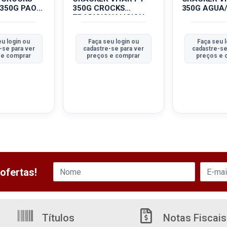
-350G PAO
350G CROCKS
350G AGUA
TRADICIONALICION...
u login ou
Faça seu login ou
Faça seu l
-se para ver
cadastre-se para ver
cadastre-se
 e comprar
preços e comprar
preços e 
ofertas!
Títulos
Notas Fiscais