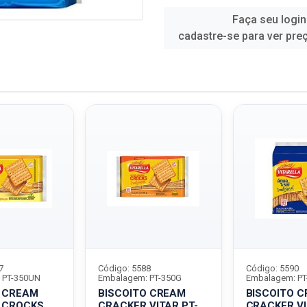
Faça seu login
cadastre-se para ver pre
7
Código: 5588
Código: 5590
 PT-350UN
Embalagem: PT-350G
Embalagem: PT
O CREAM
BISCOITO CREAM
BISCOITO 
 CROCKS
CRACKER VITAR PT-
CRACKER VI