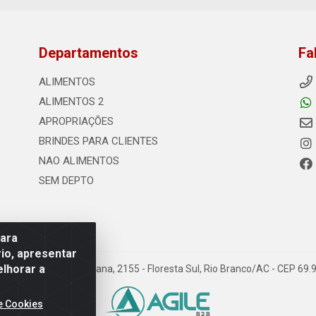
Departamentos
Fa
ALIMENTOS
ALIMENTOS 2
APROPRIAÇÕES
BRINDES PARA CLIENTES
NAO ALIMENTOS
SEM DEPTO
para
io, apresentar
elhorar a
s - Rodovia Transacreana, 2155 - Floresta Sul, Rio Branco/AC - CEP 6
e Cookies