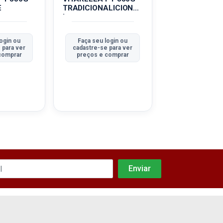
E
TRADICIONALICIONA
L
ogin ou
Faça seu login ou
Faça seu logi
 para ver
cadastre-se para ver
cadastre-se pa
comprar
preços e comprar
preços e com