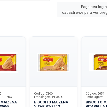
Faça seu login
cadastre-se para ver pre
5
Código: 7200
Código: 5654
 PT-350G
Embalagem: PT-350G
Embalagem: PT
A
BISCOITO MAIZENA
BISCOITO M
-350G
VITAR PT-350G
VITARELLA 