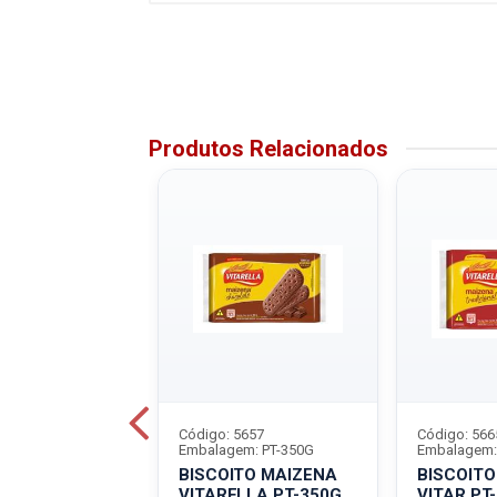
Produtos Relacionados
7198
Código: 5657
Código: 566
m: PT-350G
Embalagem: PT-350G
Embalagem:
TO MARIA
BISCOITO MAIZENA
BISCOITO MAIZEN
PT-350G LEITE
VITARELLA PT-350G
VITAR PT