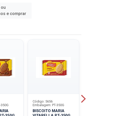
 ou
ços e comprar
Código: 5656
Código: 7198
-350G
Embalagem: PT-350G
Embalagem: PT-3
ARIA
BISCOITO MARIA
BISCOITO MAR
PT-350G
VITARELLA PT-350G
VITAR PT-350G