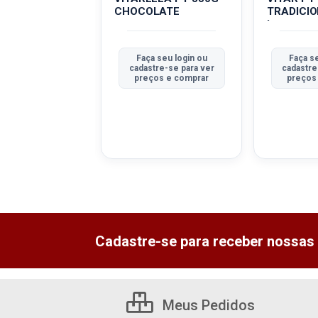
CHOCOLATE
TRADICI
L
 seu login ou
Faça seu login ou
Faça se
tre-se para ver
cadastre-se para ver
cadastre
ços e comprar
preços e comprar
preços
Cadastre-se para receber nossas 
Meus Pedidos