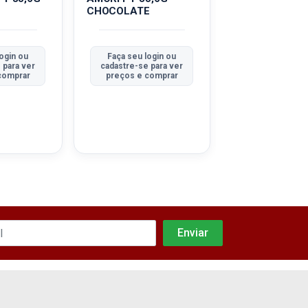
CHOCOLATE
MORANGO
ogin ou
Faça seu login ou
Faça seu logi
 para ver
cadastre-se para ver
cadastre-se pa
comprar
preços e comprar
preços e com