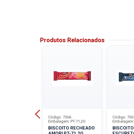
Produtos Relacionados
4551
Código: 7366
Código: 736
m: PT-130G
Embalagem: PT-71,2G
Embalagem:
ITO RECHEADO
BISCOITO RECHEADO
BISCOIT
ADO
AMORI PT-71,2G
ESCURETO