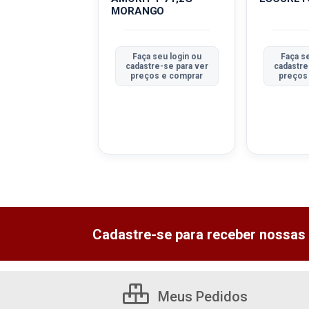
OS ZOO PT-
MORANGO
MORANGO
 seu login ou
Faça seu login ou
Faça se
tre-se para ver
cadastre-se para ver
cadastre
ços e comprar
preços e comprar
preços
Cadastre-se para receber nossas 
Meus Pedidos