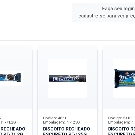
Faça seu login
cadastre-se para ver pre
7
Código: 4821
Código: 5110
 PT-71,2G
Embalagem: PT-125G
Embalagem: PT
O RECHEADO
BISCOITO RECHEADO
BISCOITO 
 PT-71,2G
ESCURETO PT-125G
ESCURETO P