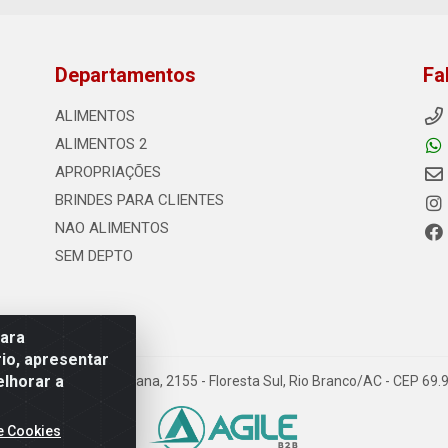
Departamentos
Fa
ALIMENTOS
ALIMENTOS 2
APROPRIAÇÕES
BRINDES PARA CLIENTES
NAO ALIMENTOS
SEM DEPTO
para
io, apresentar
elhorar a
s - Rodovia Transacreana, 2155 - Floresta Sul, Rio Branco/AC - CEP 6
e Cookies