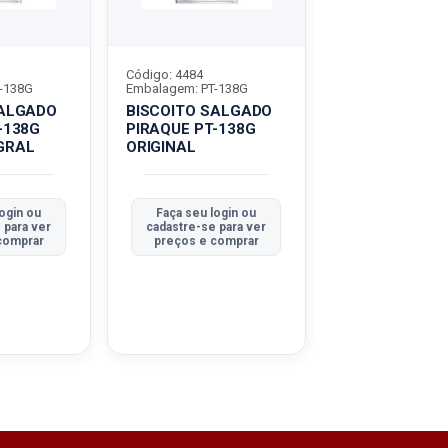
Código: 4484
Código: 8935
-138G
Embalagem: PT-138G
Embalagem: PT-1
SALGADO
BISCOITO SALGADO
BISCOITO SA
-138G
PIRAQUE PT-138G
PIRAQUE PT-1
GRAL
ORIGINAL
PAO ALHO
ogin ou
Faça seu login ou
Faça seu logi
 para ver
cadastre-se para ver
cadastre-se pa
comprar
preços e comprar
preços e com