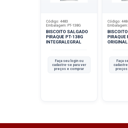
8935
Código: 4483
Código: 448
m: PT-138G
Embalagem: PT-138G
Embalagem:
ITO SALGADO
BISCOITO SALGADO
BISCOIT
E PT-138G
PIRAQUE PT-138G
PIRAQUE 
LHO
INTEGRALEGRAL
ORIGINAL
 seu login ou
Faça seu login ou
Faça se
tre-se para ver
cadastre-se para ver
cadastre
ços e comprar
preços e comprar
preços