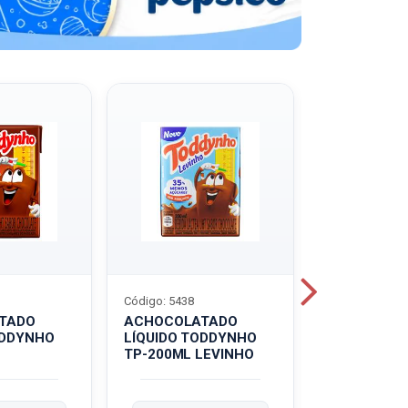
Código: 5438
Código: 5439
TADO
ACHOCOLATADO
ACHOCOLA
ODDYNHO
LÍQUIDO TODDYNHO
PÓ TODDY U
TP-200ML LEVINHO