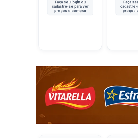
u login ou
Faça seu login ou
Faça seu
se para ver
cadastre-se para ver
cadastre-
e comprar
preços e comprar
preços 