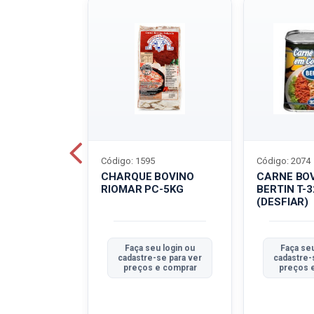
Código: 1595
Código: 2074
ALADO
CHARQUE BOVINO
CARNE BO
T-40G
RIOMAR PC-5KG
BERTIN T-
(DESFIAR)
u login ou
Faça seu login ou
Faça seu
se para ver
cadastre-se para ver
cadastre-
e comprar
preços e comprar
preços 