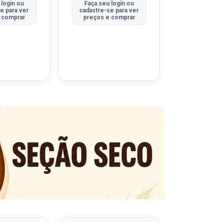
 login ou
Faça seu login ou
Faça seu 
e para ver
cadastre-se para ver
cadastre-se
 comprar
preços e comprar
preços e