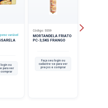
Código: 5559
Código: 5560
peso variável
MORTANDELA FRIATO
MORTANDEL
SSARELA
PC-3,5KG FRANGO
PC-3,5KG
TRADICION
Faça seu login ou
Faça seu 
cadastre-se para ver
cadastre-se
 login ou
preços e comprar
preços e
e para ver
 comprar