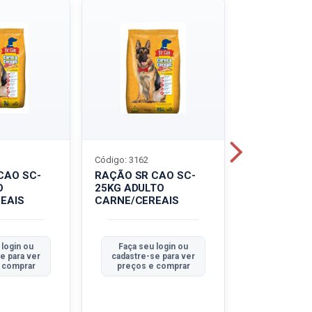
Código: 3162
Código: 3214
CAO SC-
RAÇÃO SR CAO SC-
LEITE UHT
O
25KG ADULTO
PIRACANJU
EAIS
CARNE/CEREAIS
INTEGRAL
 login ou
Faça seu login ou
Faça seu 
e para ver
cadastre-se para ver
cadastre-se
 comprar
preços e comprar
preços e