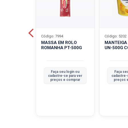
Código: 7994
Código: 5202
BOVINO
MASSA EM ROLO
MANTEIGA
C-400G
ROMANHA PT-500G
UN-500G 
u login ou
Faça seu login ou
Faça seu
se para ver
cadastre-se para ver
cadastre-
e comprar
preços e comprar
preços 