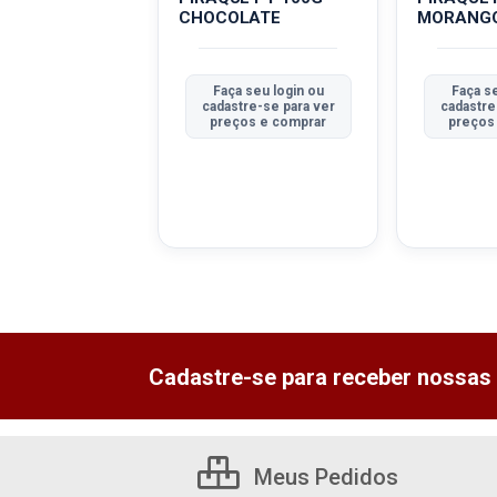
EIRO
CHOCOLATE
MORANG
 seu login ou
Faça seu login ou
Faça se
tre-se para ver
cadastre-se para ver
cadastre
ços e comprar
preços e comprar
preços
Cadastre-se para receber nossas 
Meus Pedidos