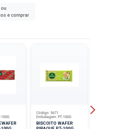
 ou
ços e comprar
Código: 5671
Código: 5672
-100G
Embalagem: PT-100G
Embalagem: PT-1
NEWAFER
BISCOITO WAFER
BISCOITO WA
-100G
PIRAQUE PT-100G
PIRAQUE PT-1