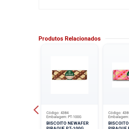
Produtos Relacionados
5818
Código: 4384
Código: 438
m: PT-100G
Embalagem: PT-100G
Embalagem:
ITO WAFER
BISCOITO NEWAFER
BISCOIT
E PT-100G
PIRAQUE PT-100G
PIRAQUE 