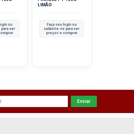
LIMÃO
CHOCOLATE
ogin ou
Faça seu login ou
Faça seu logi
 para ver
cadastre-se para ver
cadastre-se pa
comprar
preços e comprar
preços e com