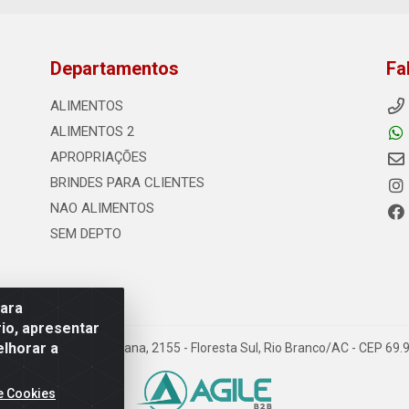
Departamentos
Fa
ALIMENTOS
ALIMENTOS 2
APROPRIAÇÕES
BRINDES PARA CLIENTES
NAO ALIMENTOS
SEM DEPTO
para
io, apresentar
elhorar a
s - Rodovia Transacreana, 2155 - Floresta Sul, Rio Branco/AC - CEP 6
e Cookies