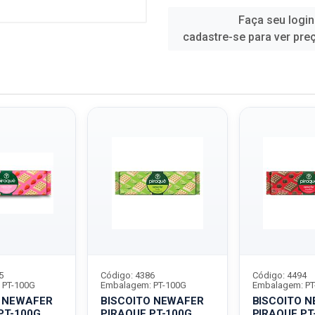
Faça seu login
cadastre-se para ver pre
5
Código: 4386
Código: 4494
 PT-100G
Embalagem: PT-100G
Embalagem: PT
O NEWAFER
BISCOITO NEWAFER
BISCOITO 
PT-100G
PIRAQUE PT-100G
PIRAQUE PT