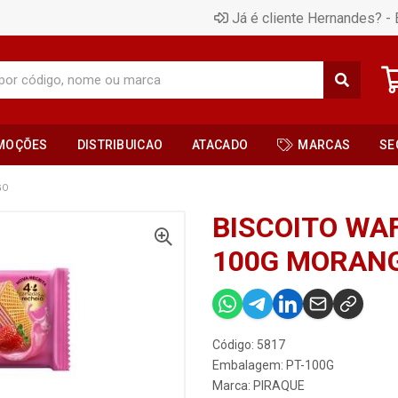
Já é cliente Hernandes? - 
MOÇÕES
DISTRIBUICAO
ATACADO
MARCAS
SE
GO
BISCOITO WA
100G MORAN
Código: 5817
Embalagem: PT-100G
Marca:
PIRAQUE