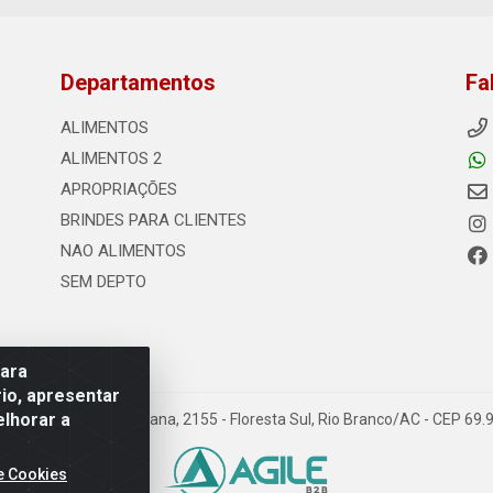
Departamentos
Fa
ALIMENTOS
ALIMENTOS 2
APROPRIAÇÕES
BRINDES PARA CLIENTES
NAO ALIMENTOS
SEM DEPTO
para
io, apresentar
elhorar a
s - Rodovia Transacreana, 2155 - Floresta Sul, Rio Branco/AC - CEP 6
e Cookies