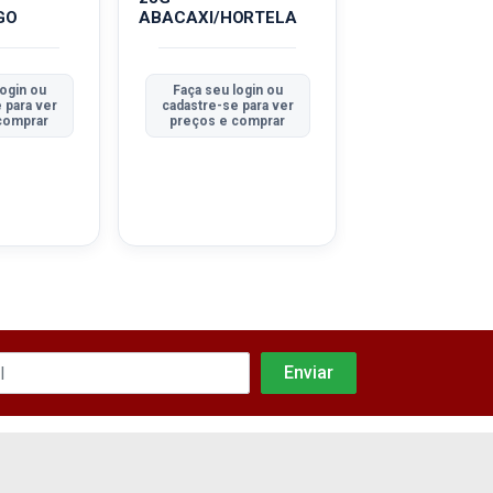
GO
ABACAXI/HORTELA
login ou
Faça seu login ou
Faça seu log
 para ver
cadastre-se para ver
cadastre-se pa
comprar
preços e comprar
preços e co