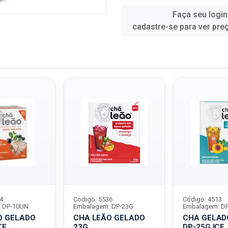
Faça seu login
cadastre-se para ver pre
4
Código: 5536
Código: 4513
 DP-10UN
Embalagem: DP-23G
Embalagem: D
O GELADO
CHA LEÃO GELADO
CHA GELAD
TE
23G
DP-25G ICE