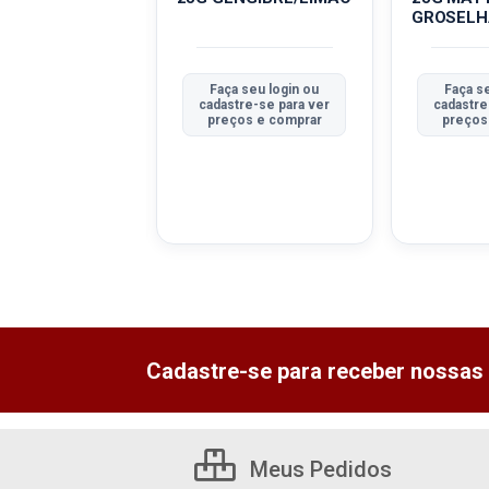
GROSELH
a seu login ou
Faça seu login ou
Faça s
tre-se para ver
cadastre-se para ver
cadastre
ços e comprar
preços e comprar
preços
Cadastre-se para receber nossas 
Meus Pedidos