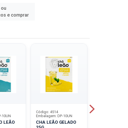
 ou
ços e comprar
Código: 4514
Código: 5535
P-10UN
Embalagem: DP-10UN
Embalagem: DP-2
O LEÃO
CHA LEÃO GELADO
CHA LEÃO GE
25G
25G ICE TEA 