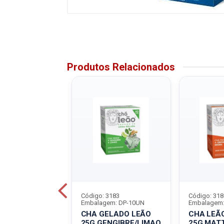
Produtos Relacionados
6576
Código: 3183
Código: 318
em: DP-10UN
Embalagem: DP-10UN
Embalagem:
SES LEÃO DP-
CHA GELADO LEÃO
CHA LEÃ
Ô TPM
25G GENGIBRE/LIMAO
25G MAT