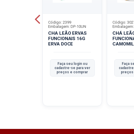
2394
Código: 2399
Código: 302
em: DP-10UN
Embalagem: DP-10UN
Embalagem:
CHA LEÃO ERVAS
CHÁ LEÃO ERVAS
NAIS 10G
FUNCIONAIS 16G
FUNCIONA
+CHILE
ERVA DOCE
CAMOMI
a seu login ou
Faça seu login ou
Faça s
tre-se para ver
cadastre-se para ver
cadastre
ços e comprar
preços e comprar
preços