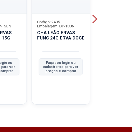
Código: 2405
Código: 2406
P-15UN
Embalagem: DP-15UN
Embalagem: DP-1
CHA LEÃO ERVAS
CHÁ LEÃO ERVAS
 15G
FUNC 24G ERVA DOCE
FUNCIONAIS 1
HORTELA
login ou
Faça seu login ou
Faça seu log
 para ver
cadastre-se para ver
cadastre-se pa
comprar
preços e comprar
preços e com