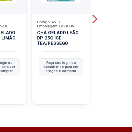
Código: 4513
Código: 4514
P-23G
Embalagem: DP-10UN
Embalagem: DP-1
GELADO
CHA GELADO LEÃO
CHA LEÃO GE
A LIMÃO
DP-25G ICE
25G
TEA/PESSEGO
ABACAXI/HOR
login ou
Faça seu login ou
Faça seu log
 para ver
cadastre-se para ver
cadastre-se pa
comprar
preços e comprar
preços e co