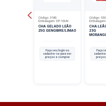
6576
Código: 3183
Código: 553
em: DP-10UN
Embalagem: DP-10UN
Embalagem:
SES LEÃO DP-
CHA GELADO LEÃO
CHA LEÃ
Ô TPM
25G GENGIBRE/LIMAO
23G
MORANG
a seu login ou
Faça seu login ou
Faça s
tre-se para ver
cadastre-se para ver
cadastre
ços e comprar
preços e comprar
preços