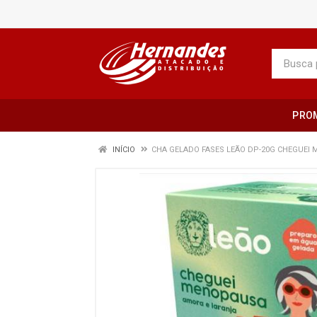
PRO
INÍCIO
CHA GELADO FASES LEÃO DP-20G CHEGUEI