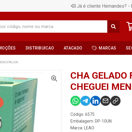
Já é cliente Hernandes? - 
MOÇÕES
DISTRIBUICAO
ATACADO
MARCAS
SE
 MENOPAUSA
CHA GELADO 
CHEGUEI ME
Código: 6575
Embalagem: DP-10UN
Marca:
LEAO