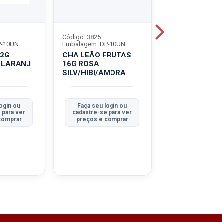
Código: 3825
Código: 4299
P-10UN
Embalagem: DP-10UN
Embalagem: DP-1
22G
CHA LEÃO FRUTAS
CHA LEÃO FR
/LARANJ
16G ROSA
16G CID/LAR/
E
SILV/HIBI/AMORA
ogin ou
Faça seu login ou
Faça seu logi
 para ver
cadastre-se para ver
cadastre-se pa
comprar
preços e comprar
preços e com