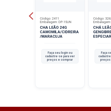
3685
Código: 2411
Código: 326
em: DP-10UN
Embalagem: DP-15UN
Embalagem:
CHA LEÃO 24G
CHÁ LEÃO 16G
CAMOMILA/CIDREIRA
GENGIBRE
/MARACUJA
ESPECIAR
 seu login ou
Faça seu login ou
Faça se
tre-se para ver
cadastre-se para ver
cadastre
ços e comprar
preços e comprar
preços