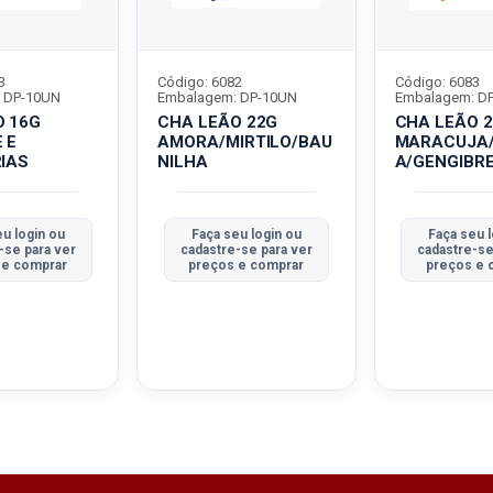
3
Código: 6082
Código: 6083
 DP-10UN
Embalagem: DP-10UN
Embalagem: D
CHA LEÃO 22G
CHA LEÃO 
 E
AMORA/MIRTILO/BAU
MARACUJA
IAS
NILHA
A/GENGIBR
u login ou
Faça seu login ou
Faça seu l
-se para ver
cadastre-se para ver
cadastre-se
 e comprar
preços e comprar
preços e 