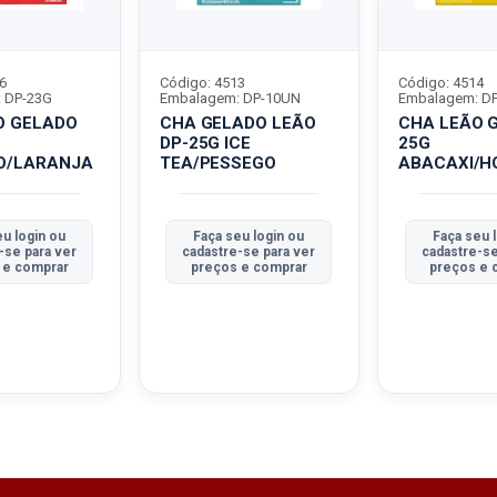
6
Código: 4513
Código: 4514
 DP-23G
Embalagem: DP-10UN
Embalagem: D
O GELADO
CHA GELADO LEÃO
CHA LEÃO 
DP-25G ICE
25G
O/LARANJA
TEA/PESSEGO
ABACAXI/H
eu login ou
Faça seu login ou
Faça seu 
-se para ver
cadastre-se para ver
cadastre-se
 e comprar
preços e comprar
preços e 