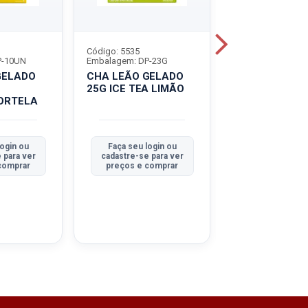
Código: 5535
Código: 3182
P-10UN
Embalagem: DP-23G
Embalagem: DP-1
GELADO
CHA LEÃO GELADO
CHA LEÃO GE
25G ICE TEA LIMÃO
25G CHA
ORTELA
PRETO/FRUTA
login ou
Faça seu login ou
Faça seu log
 para ver
cadastre-se para ver
cadastre-se pa
comprar
preços e comprar
preços e co