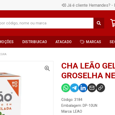
Já é cliente Hernandes? - 
MOÇÕES
DISTRIBUICAO
ATACADO
MARCAS
SE
EGRA
CHA LEÃO GE
GROSELHA N
Código: 3184
Embalagem: DP-10UN
Marca:
LEAO