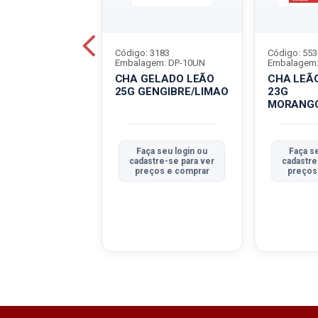
6577
Código: 3183
Código: 553
em: DP-10UN
Embalagem: DP-10UN
Embalagem:
SES LEÃO DP-
CHA GELADO LEÃO
CHA LEÃ
CLO SUAVE
25G GENGIBRE/LIMAO
23G
MORANG
a seu login ou
Faça seu login ou
Faça s
tre-se para ver
cadastre-se para ver
cadastre
ços e comprar
preços e comprar
preços