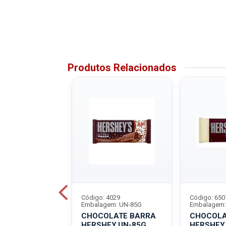
Produtos Relacionados
8934
Código: 4029
Código: 650
em: UN-75G
Embalagem: UN-85G
Embalagem:
LATE BARRA
CHOCOLATE BARRA
CHOCOLA
EY UN-75G M
HERSHEY UN-85G
HERSHEY