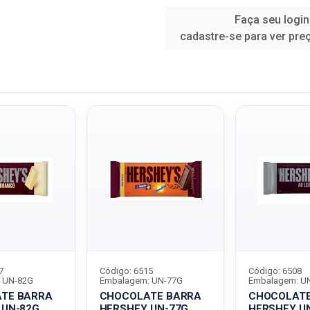
Faça seu login
cadastre-se para ver pre
7
Código: 6515
Código: 6508
 UN-82G
Embalagem: UN-77G
Embalagem: U
TE BARRA
CHOCOLATE BARRA
CHOCOLATE
 UN-82G
HERSHEY UN-77G
HERSHEY U