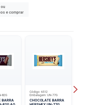
 ou
ços e comprar
Código: 6512
Código: 8853
N-82G
Embalagem: UN-77G
Embalagem: UN-7
 BARRA
CHOCOLATE BARRA
CHOCOLATE 
N-82G AO
HERSHEY UN-77G
HERSHEY UN-