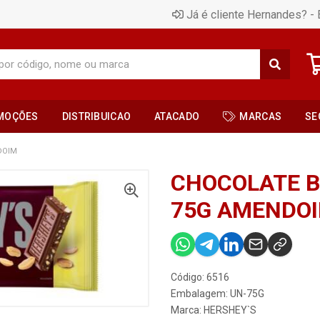
Já é cliente Hernandes? - 
MOÇÕES
DISTRIBUICAO
ATACADO
MARCAS
SE
DOIM
CHOCOLATE B
75G AMENDO
Código: 6516
Embalagem: UN-75G
Marca:
HERSHEY`S