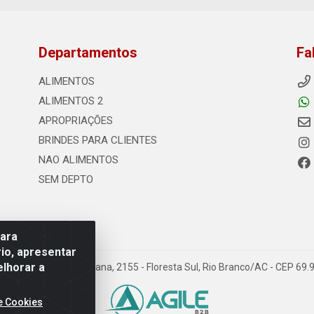
Departamentos
Fa
ALIMENTOS
ALIMENTOS 2
APROPRIAÇÕES
BRINDES PARA CLIENTES
NAO ALIMENTOS
SEM DEPTO
para
io, apresentar
elhorar a
s - Rodovia Transacreana, 2155 - Floresta Sul, Rio Branco/AC - CEP 6
e Cookies