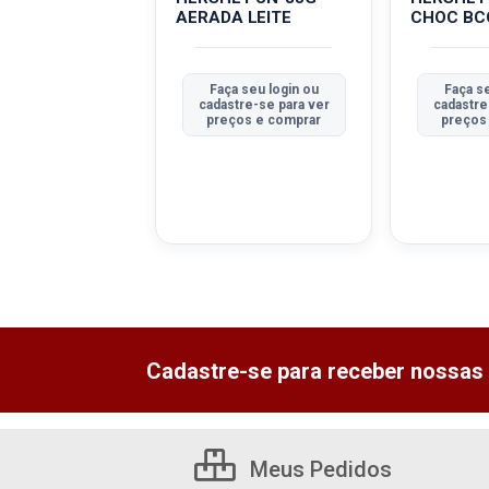
O/CEREJA
AERADA LEITE
CHOC BC
a seu login ou
Faça seu login ou
Faça s
tre-se para ver
cadastre-se para ver
cadastre
ços e comprar
preços e comprar
preços
Cadastre-se para receber nossas 
Meus Pedidos