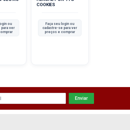
COOKIES
MEIO AMARG
login ou
Faça seu login ou
Faça seu log
 para ver
cadastre-se para ver
cadastre-se pa
comprar
preços e comprar
preços e com